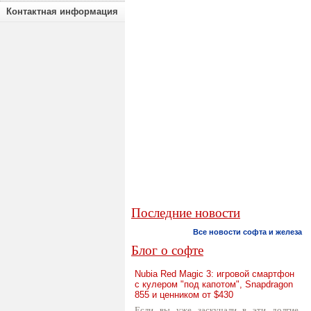
Контактная информация
Последние новости
Все новости софта и железа
Блог о софте
Nubia Red Magic 3: игровой смартфон
с кулером "под капотом", Snapdragon
855 и ценником от $430
Если вы уже заскучали в эти долгие