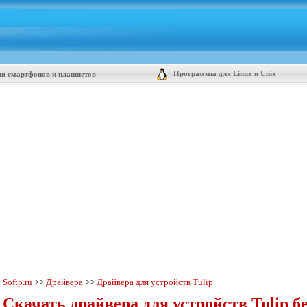
Программы для Linux и Unix
я смартфонов и планшетов
Softp.ru
>>
Драйвера
>>
Драйвера для устройств Tulip
Скачать драйвера для устройств Tulip б