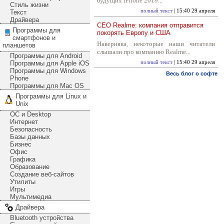
будущих iPhone 2019...
Стиль жизни
полный текст
| 15:40 29 апреля
Текст
Драйвера
CEO Realme: компания отправится
Программы для
покорять Европу и США
смартфонов и
Наверняка, некоторые наши читатели
планшетов
слышали про компанию Realme...
Программы для Android
Программы для Apple iOS
полный текст
| 15:40 29 апреля
Программы для Windows
Весь блог о софте
Phone
Программы для Mac OS
Программы для Linux и
Unix
ОС и Desktop
Интернет
Безопасность
Базы данных
Бизнес
Офис
Графика
Образование
Создание веб-сайтов
Утилиты
Игры
Мультимедиа
Драйвера
Bluetooth устройства