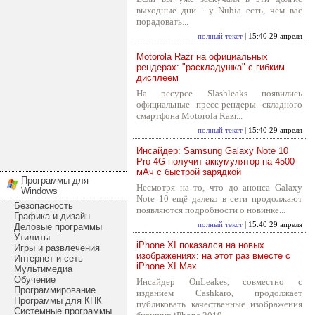
выходные дни - у Nubia есть, чем вас
порадовать...
полный текст
| 15:40 29 апреля
Motorola Razr на официальных
рендерах: "раскладушка" с гибким
дисплеем
На ресурсе Slashleaks появились
официальные пресс-рендеры складного
смартфона Motorola Razr...
полный текст
| 15:40 29 апреля
Инсайдер: Samsung Galaxy Note 10
Pro 4G получит аккумулятор на 4500
мАч с быстрой зарядкой
Программы для
Несмотря на то, что до анонса Galaxy
Windows
Note 10 ещё далеко в сети продолжают
Безопасность
появляются подробности о новинке...
Графика и дизайн
полный текст
| 15:40 29 апреля
Деловые программы
Утилиты
iPhone XI показался на новых
Игры и развлечения
изображениях: на этот раз вместе с
Интернет и сеть
iPhone XI Max
Мультимедиа
Обучение
Инсайдер OnLeakes, совместно с
Программирование
изданием Cashkaro, продолжает
Программы для КПК
публиковать качественные изображения
Системные программы