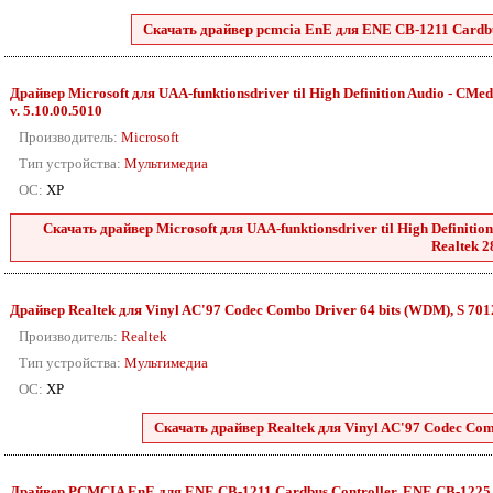
Скачать драйвер pcmcia EnE для ENE CB-1211 Cardbus
Драйвер Microsoft для UAA-funktionsdriver til High Definition Audio - CMedia
v. 5.10.00.5010
Производитель:
Microsoft
Тип устройства:
Мультимедиа
ОС:
XP
Скачать драйвер Microsoft для UAA-funktionsdriver til High Definition 
Realtek 2
Драйвер Realtek для Vinyl AC'97 Codec Combo Driver 64 bits (WDM), S 7012 
Производитель:
Realtek
Тип устройства:
Мультимедиа
ОС:
XP
Скачать драйвер Realtek для Vinyl AC'97 Codec Comb
Драйвер PCMCIA EnE для ENE CB-1211 Cardbus Controller, ENE CB-1225 Car