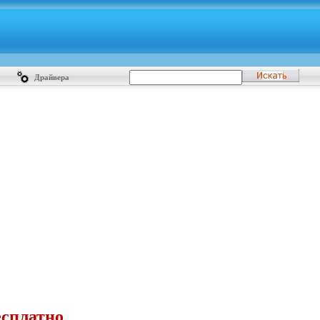
Драйвера
есплатно