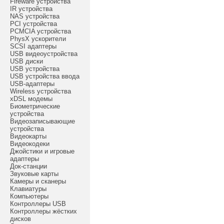
Fireware устройства
IR устройства
NAS устройства
PCI устройства
PCMCIA устройства
PhysX ускорители
SCSI адаптеры
USB видеоустройства
USB диски
USB устройства
USB устройства ввода
USB-адаптеры
Wireless устройства
xDSL модемы
Биометрические
устройства
Видеозаписывающие
устройства
Видеокарты
Видеокодеки
Джойстики и игровые
адаптеры
Док-станции
Звуковые карты
Камеры и сканеры
Клавиатуры
Компьютеры
Контроллеры USB
Контроллеры жёстких
дисков