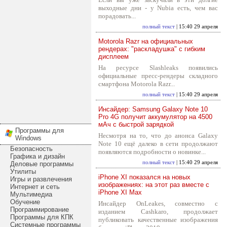
выходные дни - у Nubia есть, чем вас
порадовать...
полный текст
| 15:40 29 апреля
Motorola Razr на официальных
рендерах: "раскладушка" с гибким
дисплеем
На ресурсе Slashleaks появились
официальные пресс-рендеры складного
смартфона Motorola Razr...
полный текст
| 15:40 29 апреля
Инсайдер: Samsung Galaxy Note 10
Pro 4G получит аккумулятор на 4500
мАч с быстрой зарядкой
Программы для
Несмотря на то, что до анонса Galaxy
Windows
Note 10 ещё далеко в сети продолжают
Безопасность
появляются подробности о новинке...
Графика и дизайн
полный текст
| 15:40 29 апреля
Деловые программы
Утилиты
iPhone XI показался на новых
Игры и развлечения
изображениях: на этот раз вместе с
Интернет и сеть
iPhone XI Max
Мультимедиа
Обучение
Инсайдер OnLeakes, совместно с
Программирование
изданием Cashkaro, продолжает
Программы для КПК
публиковать качественные изображения
Системные программы