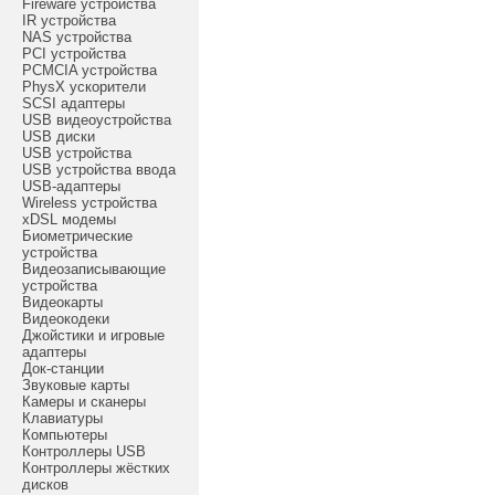
Fireware устройства
IR устройства
NAS устройства
PCI устройства
PCMCIA устройства
PhysX ускорители
SCSI адаптеры
USB видеоустройства
USB диски
USB устройства
USB устройства ввода
USB-адаптеры
Wireless устройства
xDSL модемы
Биометрические
устройства
Видеозаписывающие
устройства
Видеокарты
Видеокодеки
Джойстики и игровые
адаптеры
Док-станции
Звуковые карты
Камеры и сканеры
Клавиатуры
Компьютеры
Контроллеры USB
Контроллеры жёстких
дисков