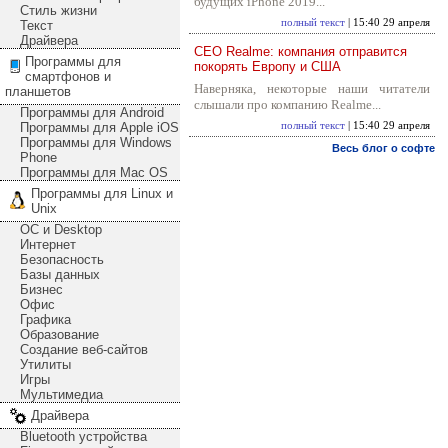
будущих iPhone 2019...
Стиль жизни
полный текст
| 15:40 29 апреля
Текст
Драйвера
CEO Realme: компания отправится
Программы для
покорять Европу и США
смартфонов и
Наверняка, некоторые наши читатели
планшетов
слышали про компанию Realme...
Программы для Android
Программы для Apple iOS
полный текст
| 15:40 29 апреля
Программы для Windows
Весь блог о софте
Phone
Программы для Mac OS
Программы для Linux и
Unix
ОС и Desktop
Интернет
Безопасность
Базы данных
Бизнес
Офис
Графика
Образование
Создание веб-сайтов
Утилиты
Игры
Мультимедиа
Драйвера
Bluetooth устройства