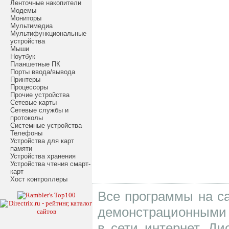
Ленточные накопители
Модемы
Мониторы
Мультимедиа
Мультифункциональные
устройства
Мыши
Ноутбук
Планшетные ПК
Порты ввода/вывода
Принтеры
Процессоры
Прочие устройства
Сетевые карты
Сетевые службы и
протоколы
Системные устройства
Телефоны
Устройства для карт
памяти
Устройства хранения
Устройства чтения смарт-
карт
Хост контроллеры
Все программы на са
демонстрационными 
в сети интернет. Д