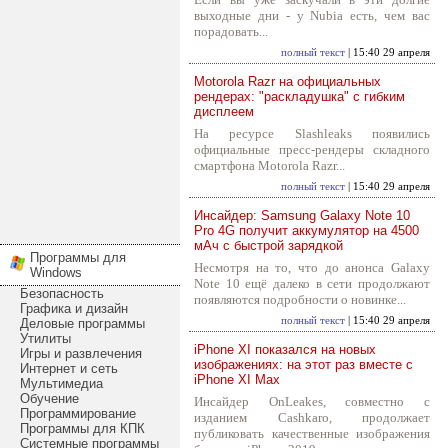
выходные дни - у Nubia есть, чем вас
порадовать...
полный текст
| 15:40 29 апреля
Motorola Razr на официальных
рендерах: "раскладушка" с гибким
дисплеем
На ресурсе Slashleaks появились
официальные пресс-рендеры складного
смартфона Motorola Razr...
полный текст
| 15:40 29 апреля
Инсайдер: Samsung Galaxy Note 10
Pro 4G получит аккумулятор на 4500
мАч с быстрой зарядкой
Программы для
Несмотря на то, что до анонса Galaxy
Windows
Note 10 ещё далеко в сети продолжают
Безопасность
появляются подробности о новинке...
Графика и дизайн
полный текст
| 15:40 29 апреля
Деловые программы
Утилиты
iPhone XI показался на новых
Игры и развлечения
изображениях: на этот раз вместе с
Интернет и сеть
iPhone XI Max
Мультимедиа
Обучение
Инсайдер OnLeakes, совместно с
Программирование
изданием Cashkaro, продолжает
Программы для КПК
публиковать качественные изображения
Системные программы