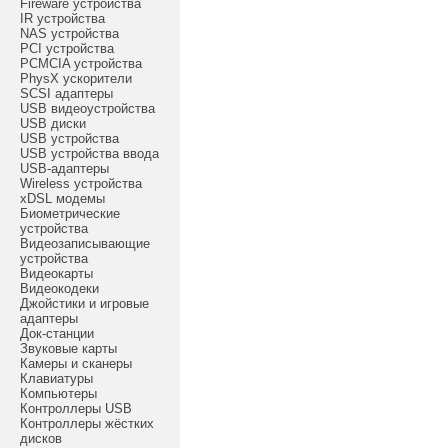
Fireware устройства
IR устройства
NAS устройства
PCI устройства
PCMCIA устройства
PhysX ускорители
SCSI адаптеры
USB видеоустройства
USB диски
USB устройства
USB устройства ввода
USB-адаптеры
Wireless устройства
xDSL модемы
Биометрические
устройства
Видеозаписывающие
устройства
Видеокарты
Видеокодеки
Джойстики и игровые
адаптеры
Док-станции
Звуковые карты
Камеры и сканеры
Клавиатуры
Компьютеры
Контроллеры USB
Контроллеры жёстких
дисков