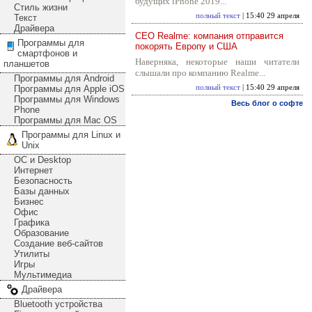
будущих iPhone 2019...
Стиль жизни
полный текст
| 15:40 29 апреля
Текст
Драйвера
CEO Realme: компания отправится
Программы для
покорять Европу и США
смартфонов и
Наверняка, некоторые наши читатели
планшетов
слышали про компанию Realme...
Программы для Android
Программы для Apple iOS
полный текст
| 15:40 29 апреля
Программы для Windows
Весь блог о софте
Phone
Программы для Mac OS
Программы для Linux и
Unix
ОС и Desktop
Интернет
Безопасность
Базы данных
Бизнес
Офис
Графика
Образование
Создание веб-сайтов
Утилиты
Игры
Мультимедиа
Драйвера
Bluetooth устройства