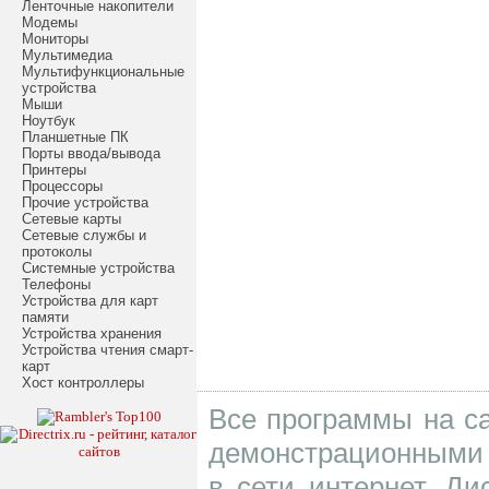
Ленточные накопители
Модемы
Мониторы
Мультимедиа
Мультифункциональные
устройства
Мыши
Ноутбук
Планшетные ПК
Порты ввода/вывода
Принтеры
Процессоры
Прочие устройства
Сетевые карты
Сетевые службы и
протоколы
Системные устройства
Телефоны
Устройства для карт
памяти
Устройства хранения
Устройства чтения смарт-
карт
Хост контроллеры
Все программы на са
демонстрационными 
в сети интернет. Д