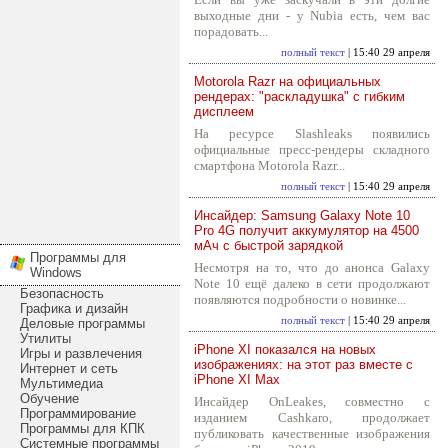
выходные дни - у Nubia есть, чем вас
порадовать...
полный текст
| 15:40 29 апреля
Motorola Razr на официальных
рендерах: "раскладушка" с гибким
дисплеем
На ресурсе Slashleaks появились
официальные пресс-рендеры складного
смартфона Motorola Razr...
полный текст
| 15:40 29 апреля
Инсайдер: Samsung Galaxy Note 10
Pro 4G получит аккумулятор на 4500
мАч с быстрой зарядкой
Программы для
Несмотря на то, что до анонса Galaxy
Windows
Note 10 ещё далеко в сети продолжают
Безопасность
появляются подробности о новинке...
Графика и дизайн
полный текст
| 15:40 29 апреля
Деловые программы
Утилиты
iPhone XI показался на новых
Игры и развлечения
изображениях: на этот раз вместе с
Интернет и сеть
iPhone XI Max
Мультимедиа
Обучение
Инсайдер OnLeakes, совместно с
Программирование
изданием Cashkaro, продолжает
Программы для КПК
публиковать качественные изображения
Системные программы