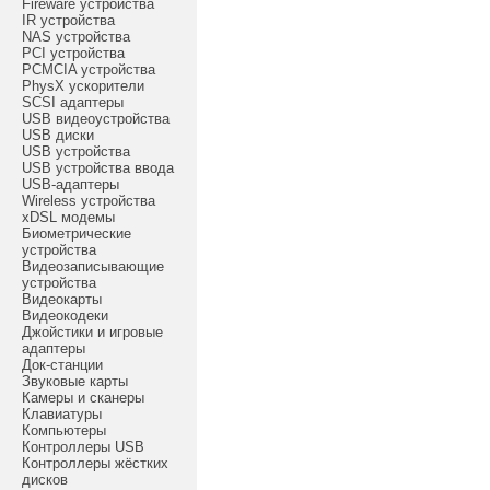
Fireware устройства
IR устройства
NAS устройства
PCI устройства
PCMCIA устройства
PhysX ускорители
SCSI адаптеры
USB видеоустройства
USB диски
USB устройства
USB устройства ввода
USB-адаптеры
Wireless устройства
xDSL модемы
Биометрические
устройства
Видеозаписывающие
устройства
Видеокарты
Видеокодеки
Джойстики и игровые
адаптеры
Док-станции
Звуковые карты
Камеры и сканеры
Клавиатуры
Компьютеры
Контроллеры USB
Контроллеры жёстких
дисков