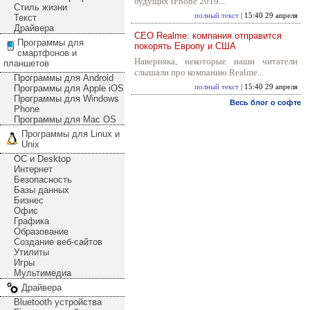
будущих iPhone 2019...
Стиль жизни
полный текст
| 15:40 29 апреля
Текст
Драйвера
CEO Realme: компания отправится
Программы для
покорять Европу и США
смартфонов и
Наверняка, некоторые наши читатели
планшетов
слышали про компанию Realme...
Программы для Android
Программы для Apple iOS
полный текст
| 15:40 29 апреля
Программы для Windows
Весь блог о софте
Phone
Программы для Mac OS
Программы для Linux и
Unix
ОС и Desktop
Интернет
Безопасность
Базы данных
Бизнес
Офис
Графика
Образование
Создание веб-сайтов
Утилиты
Игры
Мультимедиа
Драйвера
Bluetooth устройства