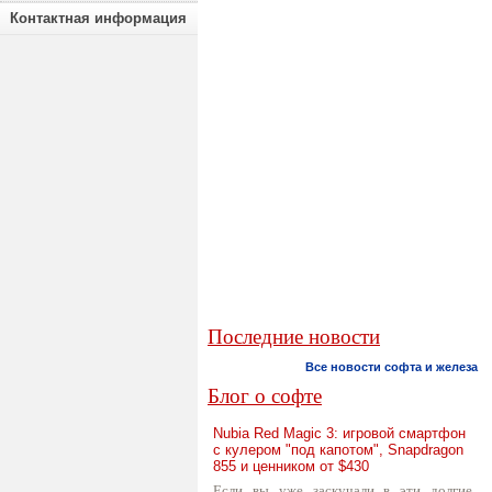
Контактная информация
Последние новости
Все новости софта и железа
Блог о софте
Nubia Red Magic 3: игровой смартфон
с кулером "под капотом", Snapdragon
855 и ценником от $430
Если вы уже заскучали в эти долгие