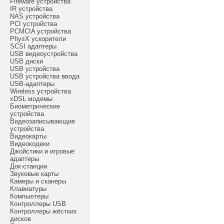
Fireware устройства
IR устройства
NAS устройства
PCI устройства
PCMCIA устройства
PhysX ускорители
SCSI адаптеры
USB видеоустройства
USB диски
USB устройства
USB устройства ввода
USB-адаптеры
Wireless устройства
xDSL модемы
Биометрические
устройства
Видеозаписывающие
устройства
Видеокарты
Видеокодеки
Джойстики и игровые
адаптеры
Док-станции
Звуковые карты
Камеры и сканеры
Клавиатуры
Компьютеры
Контроллеры USB
Контроллеры жёстких
дисков