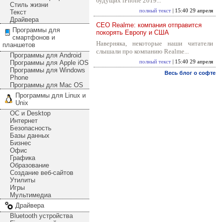
будущих iPhone 2019...
Стиль жизни
полный текст
| 15:40 29 апреля
Текст
Драйвера
CEO Realme: компания отправится
Программы для
покорять Европу и США
смартфонов и
Наверняка, некоторые наши читатели
планшетов
слышали про компанию Realme...
Программы для Android
Программы для Apple iOS
полный текст
| 15:40 29 апреля
Программы для Windows
Весь блог о софте
Phone
Программы для Mac OS
Программы для Linux и
Unix
ОС и Desktop
Интернет
Безопасность
Базы данных
Бизнес
Офис
Графика
Образование
Создание веб-сайтов
Утилиты
Игры
Мультимедиа
Драйвера
Bluetooth устройства