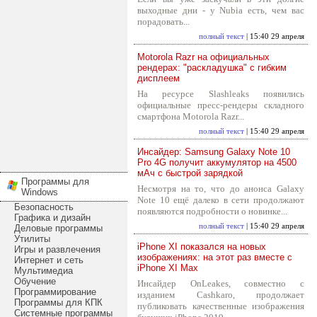
выходные дни - у Nubia есть, чем вас
порадовать...
полный текст
| 15:40 29 апреля
Motorola Razr на официальных
рендерах: "раскладушка" с гибким
дисплеем
На ресурсе Slashleaks появились
официальные пресс-рендеры складного
смартфона Motorola Razr...
полный текст
| 15:40 29 апреля
Инсайдер: Samsung Galaxy Note 10
Pro 4G получит аккумулятор на 4500
мАч с быстрой зарядкой
Программы для
Несмотря на то, что до анонса Galaxy
Windows
Note 10 ещё далеко в сети продолжают
Безопасность
появляются подробности о новинке...
Графика и дизайн
полный текст
| 15:40 29 апреля
Деловые программы
Утилиты
iPhone XI показался на новых
Игры и развлечения
изображениях: на этот раз вместе с
Интернет и сеть
iPhone XI Max
Мультимедиа
Обучение
Инсайдер OnLeakes, совместно с
Программирование
изданием Cashkaro, продолжает
Программы для КПК
публиковать качественные изображения
Системные программы