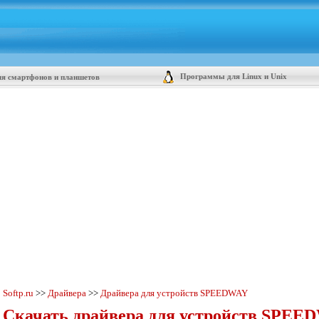
Программы для Linux и Unix
я смартфонов и планшетов
Softp.ru
>>
Драйвера
>>
Драйвера для устройств SPEEDWAY
Скачать драйвера для устройств SPEE