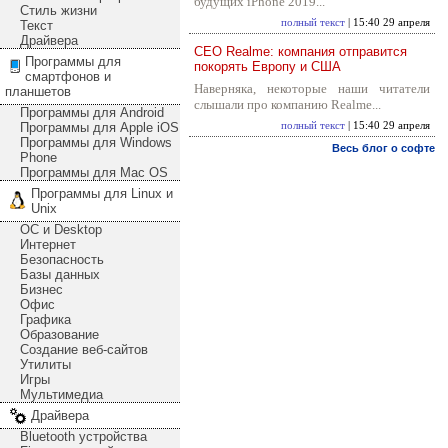
будущих iPhone 2019...
Стиль жизни
полный текст
| 15:40 29 апреля
Текст
Драйвера
CEO Realme: компания отправится
Программы для
покорять Европу и США
смартфонов и
Наверняка, некоторые наши читатели
планшетов
слышали про компанию Realme...
Программы для Android
Программы для Apple iOS
полный текст
| 15:40 29 апреля
Программы для Windows
Весь блог о софте
Phone
Программы для Mac OS
Программы для Linux и
Unix
ОС и Desktop
Интернет
Безопасность
Базы данных
Бизнес
Офис
Графика
Образование
Создание веб-сайтов
Утилиты
Игры
Мультимедиа
Драйвера
Bluetooth устройства