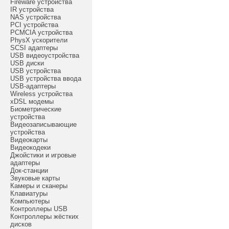
Fireware устройства
IR устройства
NAS устройства
PCI устройства
PCMCIA устройства
PhysX ускорители
SCSI адаптеры
USB видеоустройства
USB диски
USB устройства
USB устройства ввода
USB-адаптеры
Wireless устройства
xDSL модемы
Биометрические
устройства
Видеозаписывающие
устройства
Видеокарты
Видеокодеки
Джойстики и игровые
адаптеры
Док-станции
Звуковые карты
Камеры и сканеры
Клавиатуры
Компьютеры
Контроллеры USB
Контроллеры жёстких
дисков