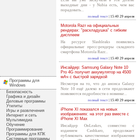
выходные дни - у Nubia есть, чем вас
порадовать...
полный текст
| 15:40 29 апреля
Motorola Razr на официальных
рендерах: "раскладушка" с гибким
дисплеем
На ресурсе Slashleaks появились
официальные пресс-рендеры складного
смартфона Motorola Razr...
полный текст
| 15:40 29 апреля
Инсайдер: Samsung Galaxy Note 10
Pro 4G получит аккумулятор на 4500
мАч с быстрой зарядкой
Программы для
Несмотря на то, что до анонса Galaxy
Windows
Note 10 ещё далеко в сети продолжают
Безопасность
появляются подробности о новинке...
Графика и дизайн
полный текст
| 15:40 29 апреля
Деловые программы
Утилиты
iPhone XI показался на новых
Игры и развлечения
изображениях: на этот раз вместе с
Интернет и сеть
iPhone XI Max
Мультимедиа
Обучение
Инсайдер OnLeakes, совместно с
Программирование
изданием Cashkaro, продолжает
Программы для КПК
публиковать качественные изображения
Системные программы