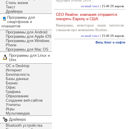
будущих iPhone 2019...
Стиль жизни
полный текст
| 15:40 29 апреля
Текст
Драйвера
CEO Realme: компания отправится
Программы для
покорять Европу и США
смартфонов и
Наверняка, некоторые наши читатели
планшетов
слышали про компанию Realme...
Программы для Android
Программы для Apple iOS
полный текст
| 15:40 29 апреля
Программы для Windows
Весь блог о софте
Phone
Программы для Mac OS
Программы для Linux и
Unix
ОС и Desktop
Интернет
Безопасность
Базы данных
Бизнес
Офис
Графика
Образование
Создание веб-сайтов
Утилиты
Игры
Мультимедиа
Драйвера
Bluetooth устройства