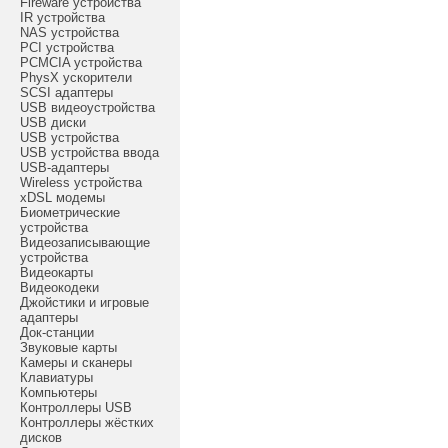
Fireware устройства
IR устройства
NAS устройства
PCI устройства
PCMCIA устройства
PhysX ускорители
SCSI адаптеры
USB видеоустройства
USB диски
USB устройства
USB устройства ввода
USB-адаптеры
Wireless устройства
xDSL модемы
Биометрические
устройства
Видеозаписывающие
устройства
Видеокарты
Видеокодеки
Джойстики и игровые
адаптеры
Док-станции
Звуковые карты
Камеры и сканеры
Клавиатуры
Компьютеры
Контроллеры USB
Контроллеры жёстких
дисков