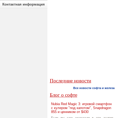
Контактная информация
Последние новости
Все новости софта и железа
Блог о софте
Nubia Red Magic 3: игровой смартфон
с кулером "под капотом", Snapdragon
855 и ценником от $430
Если вы уже заскучали в эти долгие