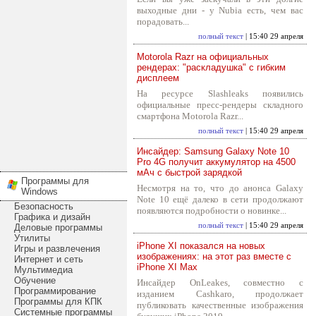
выходные дни - у Nubia есть, чем вас
порадовать...
полный текст
| 15:40 29 апреля
Motorola Razr на официальных
рендерах: "раскладушка" с гибким
дисплеем
На ресурсе Slashleaks появились
официальные пресс-рендеры складного
смартфона Motorola Razr...
полный текст
| 15:40 29 апреля
Инсайдер: Samsung Galaxy Note 10
Pro 4G получит аккумулятор на 4500
мАч с быстрой зарядкой
Программы для
Несмотря на то, что до анонса Galaxy
Windows
Note 10 ещё далеко в сети продолжают
Безопасность
появляются подробности о новинке...
Графика и дизайн
полный текст
| 15:40 29 апреля
Деловые программы
Утилиты
iPhone XI показался на новых
Игры и развлечения
изображениях: на этот раз вместе с
Интернет и сеть
iPhone XI Max
Мультимедиа
Обучение
Инсайдер OnLeakes, совместно с
Программирование
изданием Cashkaro, продолжает
Программы для КПК
публиковать качественные изображения
Системные программы