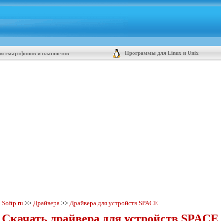
Программы для Linux и Unix
я смартфонов и планшетов
Softp.ru
>>
Драйвера
>>
Драйвера для устройств SPACE
Скачать драйвера для устройств SPACE