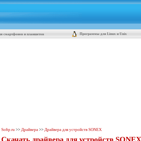
Программы для Linux и Unix
я смартфонов и планшетов
Softp.ru
>>
Драйвера
>>
Драйвера для устройств SONEX
Скачать драйвера для устройств SONEX