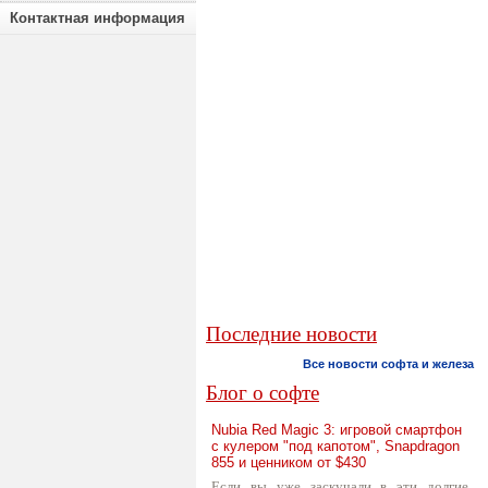
Контактная информация
Последние новости
Все новости софта и железа
Блог о софте
Nubia Red Magic 3: игровой смартфон
с кулером "под капотом", Snapdragon
855 и ценником от $430
Если вы уже заскучали в эти долгие