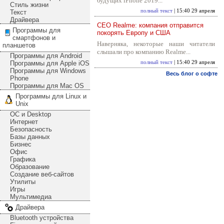
будущих iPhone 2019...
Стиль жизни
полный текст
| 15:40 29 апреля
Текст
Драйвера
CEO Realme: компания отправится
Программы для
покорять Европу и США
смартфонов и
Наверняка, некоторые наши читатели
планшетов
слышали про компанию Realme...
Программы для Android
Программы для Apple iOS
полный текст
| 15:40 29 апреля
Программы для Windows
Весь блог о софте
Phone
Программы для Mac OS
Программы для Linux и
Unix
ОС и Desktop
Интернет
Безопасность
Базы данных
Бизнес
Офис
Графика
Образование
Создание веб-сайтов
Утилиты
Игры
Мультимедиа
Драйвера
Bluetooth устройства