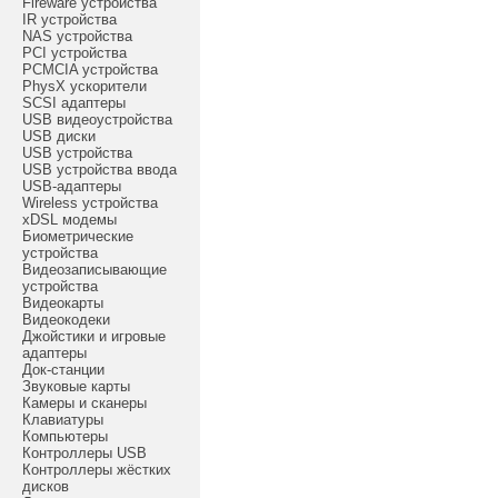
Fireware устройства
IR устройства
NAS устройства
PCI устройства
PCMCIA устройства
PhysX ускорители
SCSI адаптеры
USB видеоустройства
USB диски
USB устройства
USB устройства ввода
USB-адаптеры
Wireless устройства
xDSL модемы
Биометрические
устройства
Видеозаписывающие
устройства
Видеокарты
Видеокодеки
Джойстики и игровые
адаптеры
Док-станции
Звуковые карты
Камеры и сканеры
Клавиатуры
Компьютеры
Контроллеры USB
Контроллеры жёстких
дисков