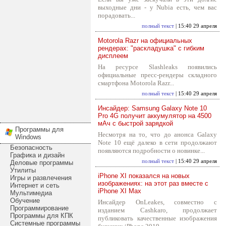
выходные дни - у Nubia есть, чем вас
порадовать...
полный текст
| 15:40 29 апреля
Motorola Razr на официальных
рендерах: "раскладушка" с гибким
дисплеем
На ресурсе Slashleaks появились
официальные пресс-рендеры складного
смартфона Motorola Razr...
полный текст
| 15:40 29 апреля
Инсайдер: Samsung Galaxy Note 10
Pro 4G получит аккумулятор на 4500
мАч с быстрой зарядкой
Программы для
Несмотря на то, что до анонса Galaxy
Windows
Note 10 ещё далеко в сети продолжают
Безопасность
появляются подробности о новинке...
Графика и дизайн
полный текст
| 15:40 29 апреля
Деловые программы
Утилиты
iPhone XI показался на новых
Игры и развлечения
изображениях: на этот раз вместе с
Интернет и сеть
iPhone XI Max
Мультимедиа
Обучение
Инсайдер OnLeakes, совместно с
Программирование
изданием Cashkaro, продолжает
Программы для КПК
публиковать качественные изображения
Системные программы