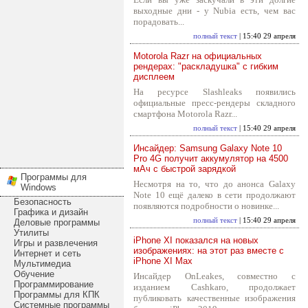
выходные дни - у Nubia есть, чем вас
порадовать...
полный текст
| 15:40 29 апреля
Motorola Razr на официальных
рендерах: "раскладушка" с гибким
дисплеем
На ресурсе Slashleaks появились
официальные пресс-рендеры складного
смартфона Motorola Razr...
полный текст
| 15:40 29 апреля
Инсайдер: Samsung Galaxy Note 10
Pro 4G получит аккумулятор на 4500
мАч с быстрой зарядкой
Программы для
Несмотря на то, что до анонса Galaxy
Windows
Note 10 ещё далеко в сети продолжают
Безопасность
появляются подробности о новинке...
Графика и дизайн
полный текст
| 15:40 29 апреля
Деловые программы
Утилиты
iPhone XI показался на новых
Игры и развлечения
изображениях: на этот раз вместе с
Интернет и сеть
iPhone XI Max
Мультимедиа
Обучение
Инсайдер OnLeakes, совместно с
Программирование
изданием Cashkaro, продолжает
Программы для КПК
публиковать качественные изображения
Системные программы