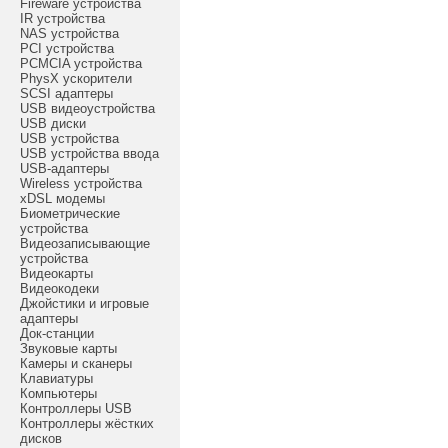
Fireware устройства
IR устройства
NAS устройства
PCI устройства
PCMCIA устройства
PhysX ускорители
SCSI адаптеры
USB видеоустройства
USB диски
USB устройства
USB устройства ввода
USB-адаптеры
Wireless устройства
xDSL модемы
Биометрические
устройства
Видеозаписывающие
устройства
Видеокарты
Видеокодеки
Джойстики и игровые
адаптеры
Док-станции
Звуковые карты
Камеры и сканеры
Клавиатуры
Компьютеры
Контроллеры USB
Контроллеры жёстких
дисков