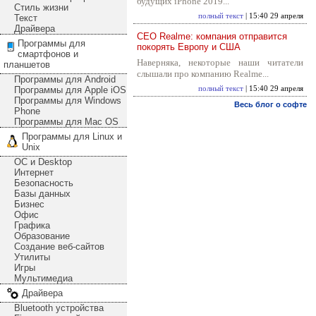
будущих iPhone 2019...
Стиль жизни
полный текст
| 15:40 29 апреля
Текст
Драйвера
CEO Realme: компания отправится
Программы для
покорять Европу и США
смартфонов и
Наверняка, некоторые наши читатели
планшетов
слышали про компанию Realme...
Программы для Android
Программы для Apple iOS
полный текст
| 15:40 29 апреля
Программы для Windows
Весь блог о софте
Phone
Программы для Mac OS
Программы для Linux и
Unix
ОС и Desktop
Интернет
Безопасность
Базы данных
Бизнес
Офис
Графика
Образование
Создание веб-сайтов
Утилиты
Игры
Мультимедиа
Драйвера
Bluetooth устройства