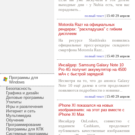
выходные дни - у Nubia есть, чем вас
порадовать...
полный текст
| 15:40 29 апреля
Motorola Razr на официальных
рендерах: "раскладушка" с гибким
дисплеем
На ресурсе Slashleaks появились
официальные пресс-рендеры складного
смартфона Motorola Razr...
полный текст
| 15:40 29 апреля
Инсайдер: Samsung Galaxy Note 10
Pro 4G получит аккумулятор на 4500
мАч с быстрой зарядкой
Программы для
Несмотря на то, что до анонса Galaxy
Windows
Note 10 ещё далеко в сети продолжают
Безопасность
появляются подробности о новинке...
Графика и дизайн
полный текст
| 15:40 29 апреля
Деловые программы
Утилиты
iPhone XI показался на новых
Игры и развлечения
изображениях: на этот раз вместе с
Интернет и сеть
iPhone XI Max
Мультимедиа
Обучение
Инсайдер OnLeakes, совместно с
Программирование
изданием Cashkaro, продолжает
Программы для КПК
публиковать качественные изображения
Системные программы