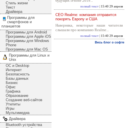
будущих iPhone 2019...
Стиль жизни
полный текст
| 15:40 29 апреля
Текст
Драйвера
CEO Realme: компания отправится
Программы для
покорять Европу и США
смартфонов и
Наверняка, некоторые наши читатели
планшетов
слышали про компанию Realme...
Программы для Android
Программы для Apple iOS
полный текст
| 15:40 29 апреля
Программы для Windows
Весь блог о софте
Phone
Программы для Mac OS
Программы для Linux и
Unix
ОС и Desktop
Интернет
Безопасность
Базы данных
Бизнес
Офис
Графика
Образование
Создание веб-сайтов
Утилиты
Игры
Мультимедиа
Драйвера
Bluetooth устройства