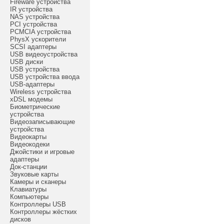
Fireware устройства
IR устройства
NAS устройства
PCI устройства
PCMCIA устройства
PhysX ускорители
SCSI адаптеры
USB видеоустройства
USB диски
USB устройства
USB устройства ввода
USB-адаптеры
Wireless устройства
xDSL модемы
Биометрические
устройства
Видеозаписывающие
устройства
Видеокарты
Видеокодеки
Джойстики и игровые
адаптеры
Док-станции
Звуковые карты
Камеры и сканеры
Клавиатуры
Компьютеры
Контроллеры USB
Контроллеры жёстких
дисков