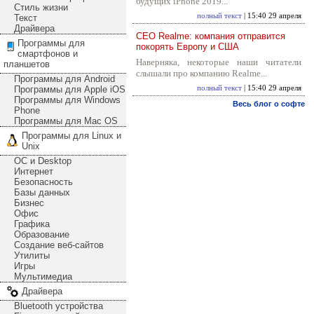
будущих iPhone 2019...
Стиль жизни
полный текст
| 15:40 29 апреля
Текст
Драйвера
CEO Realme: компания отправится
Программы для
покорять Европу и США
смартфонов и
Наверняка, некоторые наши читатели
планшетов
слышали про компанию Realme...
Программы для Android
Программы для Apple iOS
полный текст
| 15:40 29 апреля
Программы для Windows
Весь блог о софте
Phone
Программы для Mac OS
Программы для Linux и
Unix
ОС и Desktop
Интернет
Безопасность
Базы данных
Бизнес
Офис
Графика
Образование
Создание веб-сайтов
Утилиты
Игры
Мультимедиа
Драйвера
Bluetooth устройства