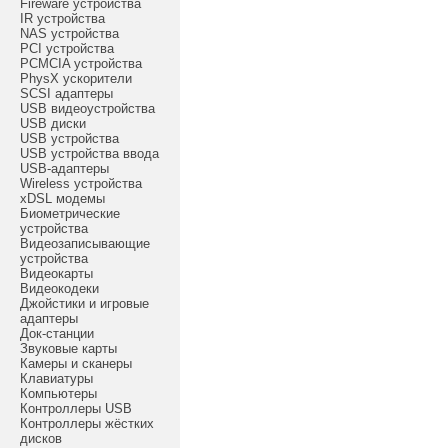
Fireware устройства
IR устройства
NAS устройства
PCI устройства
PCMCIA устройства
PhysX ускорители
SCSI адаптеры
USB видеоустройства
USB диски
USB устройства
USB устройства ввода
USB-адаптеры
Wireless устройства
xDSL модемы
Биометрические
устройства
Видеозаписывающие
устройства
Видеокарты
Видеокодеки
Джойстики и игровые
адаптеры
Док-станции
Звуковые карты
Камеры и сканеры
Клавиатуры
Компьютеры
Контроллеры USB
Контроллеры жёстких
дисков