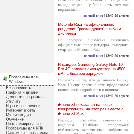
выходные дни - у Nubia есть, чем вас
порадовать...
полный текст
| 15:40 29 апреля
Motorola Razr на официальных
рендерах: "раскладушка" с гибким
дисплеем
На ресурсе Slashleaks появились
официальные пресс-рендеры складного
смартфона Motorola Razr...
полный текст
| 15:40 29 апреля
Инсайдер: Samsung Galaxy Note 10
Pro 4G получит аккумулятор на 4500
мАч с быстрой зарядкой
Программы для
Несмотря на то, что до анонса Galaxy
Windows
Note 10 ещё далеко в сети продолжают
Безопасность
появляются подробности о новинке...
Графика и дизайн
полный текст
| 15:40 29 апреля
Деловые программы
Утилиты
iPhone XI показался на новых
Игры и развлечения
изображениях: на этот раз вместе с
Интернет и сеть
iPhone XI Max
Мультимедиа
Обучение
Инсайдер OnLeakes, совместно с
Программирование
изданием Cashkaro, продолжает
Программы для КПК
публиковать качественные изображения
Системные программы