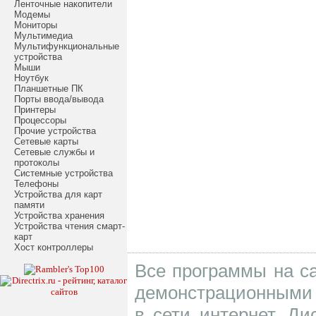
Ленточные накопители
Модемы
Мониторы
Мультимедиа
Мультифункциональные
устройства
Мыши
Ноутбук
Планшетные ПК
Порты ввода/вывода
Принтеры
Процессоры
Прочие устройства
Сетевые карты
Сетевые службы и
протоколы
Системные устройства
Телефоны
Устройства для карт
памяти
Устройства хранения
Устройства чтения смарт-
карт
Хост контроллеры
Все программы на са
демонстрационными 
в сети интернет. Д