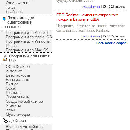
будущих iPhone 2019...
Стиль жизни
полный текст
| 15:40 29 апреля
Текст
Драйвера
CEO Realme: компания отправится
Программы для
покорять Европу и США
смартфонов и
Наверняка, некоторые наши читатели
планшетов
слышали про компанию Realme...
Программы для Android
Программы для Apple iOS
полный текст
| 15:40 29 апреля
Программы для Windows
Весь блог о софте
Phone
Программы для Mac OS
Программы для Linux и
Unix
ОС и Desktop
Интернет
Безопасность
Базы данных
Бизнес
Офис
Графика
Образование
Создание веб-сайтов
Утилиты
Игры
Мультимедиа
Драйвера
Bluetooth устройства