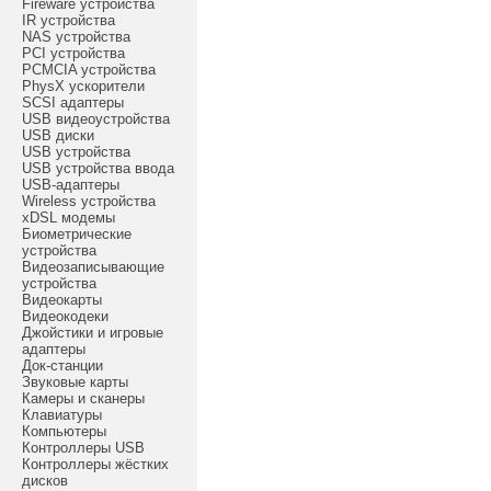
Fireware устройства
IR устройства
NAS устройства
PCI устройства
PCMCIA устройства
PhysX ускорители
SCSI адаптеры
USB видеоустройства
USB диски
USB устройства
USB устройства ввода
USB-адаптеры
Wireless устройства
xDSL модемы
Биометрические
устройства
Видеозаписывающие
устройства
Видеокарты
Видеокодеки
Джойстики и игровые
адаптеры
Док-станции
Звуковые карты
Камеры и сканеры
Клавиатуры
Компьютеры
Контроллеры USB
Контроллеры жёстких
дисков