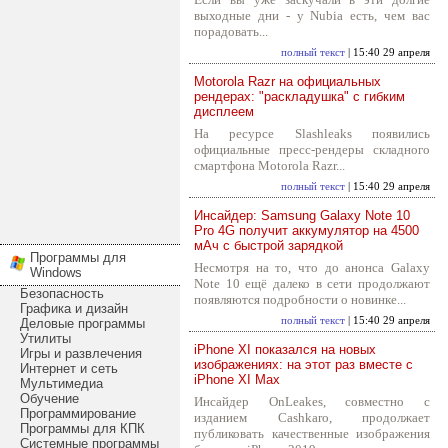
выходные дни - у Nubia есть, чем вас
порадовать...
полный текст
| 15:40 29 апреля
Motorola Razr на официальных
рендерах: "раскладушка" с гибким
дисплеем
На ресурсе Slashleaks появились
официальные пресс-рендеры складного
смартфона Motorola Razr...
полный текст
| 15:40 29 апреля
Инсайдер: Samsung Galaxy Note 10
Pro 4G получит аккумулятор на 4500
мАч с быстрой зарядкой
Программы для
Несмотря на то, что до анонса Galaxy
Windows
Note 10 ещё далеко в сети продолжают
Безопасность
появляются подробности о новинке...
Графика и дизайн
полный текст
| 15:40 29 апреля
Деловые программы
Утилиты
iPhone XI показался на новых
Игры и развлечения
изображениях: на этот раз вместе с
Интернет и сеть
iPhone XI Max
Мультимедиа
Обучение
Инсайдер OnLeakes, совместно с
Программирование
изданием Cashkaro, продолжает
Программы для КПК
публиковать качественные изображения
Системные программы