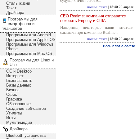
будущих iPhone 2019...
Стиль жизни
полный текст
| 15:40 29 апреля
Текст
Драйвера
CEO Realme: компания отправится
Программы для
покорять Европу и США
смартфонов и
Наверняка, некоторые наши читатели
планшетов
слышали про компанию Realme...
Программы для Android
Программы для Apple iOS
полный текст
| 15:40 29 апреля
Программы для Windows
Весь блог о софте
Phone
Программы для Mac OS
Программы для Linux и
Unix
ОС и Desktop
Интернет
Безопасность
Базы данных
Бизнес
Офис
Графика
Образование
Создание веб-сайтов
Утилиты
Игры
Мультимедиа
Драйвера
Bluetooth устройства