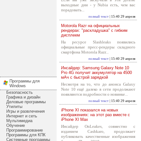
выходные дни - у Nubia есть, чем вас
порадовать...
полный текст
| 15:40 29 апреля
Motorola Razr на официальных
рендерах: "раскладушка" с гибким
дисплеем
На ресурсе Slashleaks появились
официальные пресс-рендеры складного
смартфона Motorola Razr...
полный текст
| 15:40 29 апреля
Инсайдер: Samsung Galaxy Note 10
Pro 4G получит аккумулятор на 4500
мАч с быстрой зарядкой
Программы для
Несмотря на то, что до анонса Galaxy
Windows
Note 10 ещё далеко в сети продолжают
Безопасность
появляются подробности о новинке...
Графика и дизайн
полный текст
| 15:40 29 апреля
Деловые программы
Утилиты
iPhone XI показался на новых
Игры и развлечения
изображениях: на этот раз вместе с
Интернет и сеть
iPhone XI Max
Мультимедиа
Обучение
Инсайдер OnLeakes, совместно с
Программирование
изданием Cashkaro, продолжает
Программы для КПК
публиковать качественные изображения
Системные программы