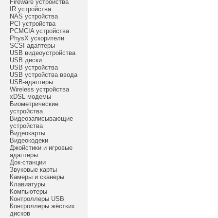
Fireware устройства
IR устройства
NAS устройства
PCI устройства
PCMCIA устройства
PhysX ускорители
SCSI адаптеры
USB видеоустройства
USB диски
USB устройства
USB устройства ввода
USB-адаптеры
Wireless устройства
xDSL модемы
Биометрические
устройства
Видеозаписывающие
устройства
Видеокарты
Видеокодеки
Джойстики и игровые
адаптеры
Док-станции
Звуковые карты
Камеры и сканеры
Клавиатуры
Компьютеры
Контроллеры USB
Контроллеры жёстких
дисков