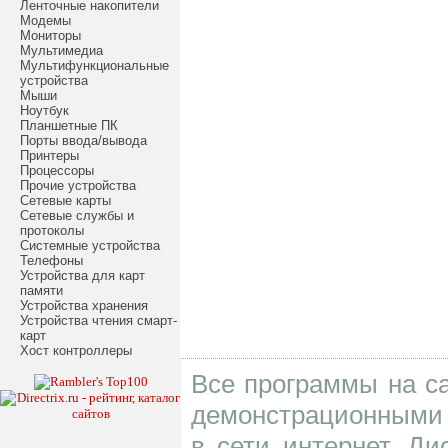
Ленточные накопители
Модемы
Мониторы
Мультимедиа
Мультифункциональные
устройства
Мыши
Ноутбук
Планшетные ПК
Порты ввода/вывода
Принтеры
Процессоры
Прочие устройства
Сетевые карты
Сетевые службы и
протоколы
Системные устройства
Телефоны
Устройства для карт
памяти
Устройства хранения
Устройства чтения смарт-
карт
Хост контроллеры
Все программы на са
демонстрационными 
в сети интернет. Д