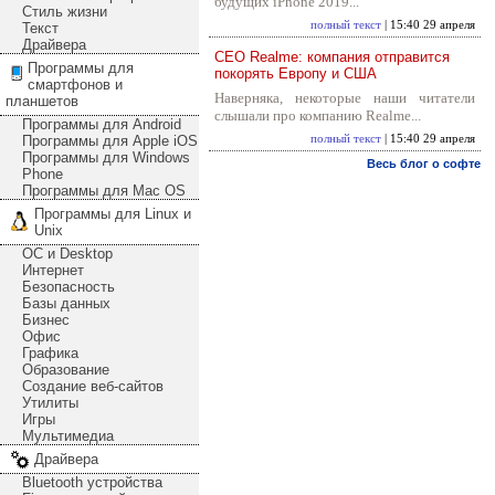
будущих iPhone 2019...
Стиль жизни
полный текст
| 15:40 29 апреля
Текст
Драйвера
CEO Realme: компания отправится
Программы для
покорять Европу и США
смартфонов и
Наверняка, некоторые наши читатели
планшетов
слышали про компанию Realme...
Программы для Android
Программы для Apple iOS
полный текст
| 15:40 29 апреля
Программы для Windows
Весь блог о софте
Phone
Программы для Mac OS
Программы для Linux и
Unix
ОС и Desktop
Интернет
Безопасность
Базы данных
Бизнес
Офис
Графика
Образование
Создание веб-сайтов
Утилиты
Игры
Мультимедиа
Драйвера
Bluetooth устройства