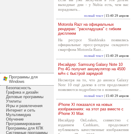
выходные дни - у Nubia есть, чем вас
порадовать...
полный текст
| 15:40 29 апреля
Motorola Razr на официальных
рендерах: "раскладушка" с гибким
дисплеем
На ресурсе Slashleaks появились
официальные пресс-рендеры складного
смартфона Motorola Razr...
полный текст
| 15:40 29 апреля
Инсайдер: Samsung Galaxy Note 10
Pro 4G получит аккумулятор на 4500
мАч с быстрой зарядкой
Программы для
Несмотря на то, что до анонса Galaxy
Windows
Note 10 ещё далеко в сети продолжают
Безопасность
появляются подробности о новинке...
Графика и дизайн
полный текст
| 15:40 29 апреля
Деловые программы
Утилиты
iPhone XI показался на новых
Игры и развлечения
изображениях: на этот раз вместе с
Интернет и сеть
iPhone XI Max
Мультимедиа
Обучение
Инсайдер OnLeakes, совместно с
Программирование
изданием Cashkaro, продолжает
Программы для КПК
публиковать качественные изображения
Системные программы