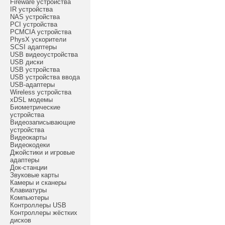
Fireware устройства
IR устройства
NAS устройства
PCI устройства
PCMCIA устройства
PhysX ускорители
SCSI адаптеры
USB видеоустройства
USB диски
USB устройства
USB устройства ввода
USB-адаптеры
Wireless устройства
xDSL модемы
Биометрические
устройства
Видеозаписывающие
устройства
Видеокарты
Видеокодеки
Джойстики и игровые
адаптеры
Док-станции
Звуковые карты
Камеры и сканеры
Клавиатуры
Компьютеры
Контроллеры USB
Контроллеры жёстких
дисков