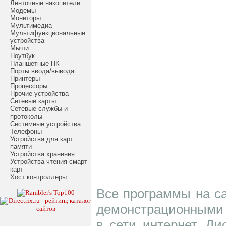
Ленточные накопители
Модемы
Мониторы
Мультимедиа
Мультифункциональные
устройства
Мыши
Ноутбук
Планшетные ПК
Порты ввода/вывода
Принтеры
Процессоры
Прочие устройства
Сетевые карты
Сетевые службы и
протоколы
Системные устройства
Телефоны
Устройства для карт
памяти
Устройства хранения
Устройства чтения смарт-
карт
Хост контроллеры
Все программы на са
демонстрационными 
в сети интернет. Д