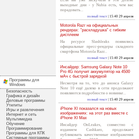
выходные дни - у Nubia есть, чем вас
порадовать...
полный текст
| 15:40 29 апреля
Motorola Razr на официальных
рендерах: "раскладушка" с гибким
дисплеем
На ресурсе Slashleaks появились
официальные пресс-рендеры складного
смартфона Motorola Razr...
полный текст
| 15:40 29 апреля
Инсайдер: Samsung Galaxy Note 10
Pro 4G получит аккумулятор на 4500
мАч с быстрой зарядкой
Программы для
Несмотря на то, что до анонса Galaxy
Windows
Note 10 ещё далеко в сети продолжают
Безопасность
появляются подробности о новинке...
Графика и дизайн
полный текст
| 15:40 29 апреля
Деловые программы
Утилиты
iPhone XI показался на новых
Игры и развлечения
изображениях: на этот раз вместе с
Интернет и сеть
iPhone XI Max
Мультимедиа
Обучение
Инсайдер OnLeakes, совместно с
Программирование
изданием Cashkaro, продолжает
Программы для КПК
публиковать качественные изображения
Системные программы