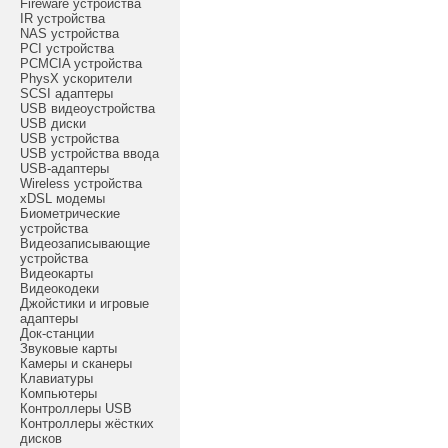
Fireware устройства
IR устройства
NAS устройства
PCI устройства
PCMCIA устройства
PhysX ускорители
SCSI адаптеры
USB видеоустройства
USB диски
USB устройства
USB устройства ввода
USB-адаптеры
Wireless устройства
xDSL модемы
Биометрические
устройства
Видеозаписывающие
устройства
Видеокарты
Видеокодеки
Джойстики и игровые
адаптеры
Док-станции
Звуковые карты
Камеры и сканеры
Клавиатуры
Компьютеры
Контроллеры USB
Контроллеры жёстких
дисков