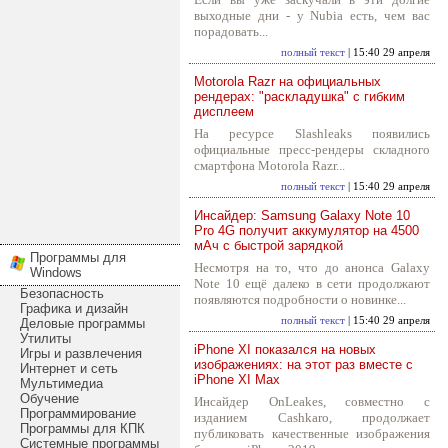
выходные дни - у Nubia есть, чем вас
порадовать...
полный текст
| 15:40 29 апреля
Motorola Razr на официальных
рендерах: "раскладушка" с гибким
дисплеем
На ресурсе Slashleaks появились
официальные пресс-рендеры складного
смартфона Motorola Razr...
полный текст
| 15:40 29 апреля
Инсайдер: Samsung Galaxy Note 10
Pro 4G получит аккумулятор на 4500
мАч с быстрой зарядкой
Программы для
Несмотря на то, что до анонса Galaxy
Windows
Note 10 ещё далеко в сети продолжают
Безопасность
появляются подробности о новинке...
Графика и дизайн
полный текст
| 15:40 29 апреля
Деловые программы
Утилиты
iPhone XI показался на новых
Игры и развлечения
изображениях: на этот раз вместе с
Интернет и сеть
iPhone XI Max
Мультимедиа
Обучение
Инсайдер OnLeakes, совместно с
Программирование
изданием Cashkaro, продолжает
Программы для КПК
публиковать качественные изображения
Системные программы