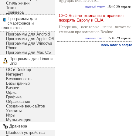
будущих iPhone 2019...
Стиль жизни
полный текст
| 15:40 29 апреля
Текст
Драйвера
CEO Realme: компания отправится
Программы для
покорять Европу и США
смартфонов и
Наверняка, некоторые наши читатели
планшетов
слышали про компанию Realme...
Программы для Android
Программы для Apple iOS
полный текст
| 15:40 29 апреля
Программы для Windows
Весь блог о софте
Phone
Программы для Mac OS
Программы для Linux и
Unix
ОС и Desktop
Интернет
Безопасность
Базы данных
Бизнес
Офис
Графика
Образование
Создание веб-сайтов
Утилиты
Игры
Мультимедиа
Драйвера
Bluetooth устройства