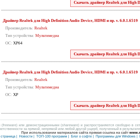
Скачать драйвер Realtek для High De
Драйвер Realtek для High Definition Audio Device, HDMI и пр. v. 6.0.1.6519
Производитель:
Realtek
Тип устройства:
Мультимедиа
ОС:
XP64
Скачать драйвер Realtek для High De
Драйвер Realtek для High Definition Audio Device, HDMI и пр. v. 6.0.1.6519
Производитель:
Realtek
Тип устройства:
Мультимедиа
ОС:
XP
Скачать драйвер Realtek для High De
(freeware) или демонстрационными (shareware) и распространяются свободно в сет
тветственности за прямой, непрямой или любой другой ущерб, полученный в результат
При использовании материалов сайта прямая ссылка на сайт
www.s
 страница
|
Новости
|
ТОП-100 программ
|
Блог о софте
|
Программы для Windows
|