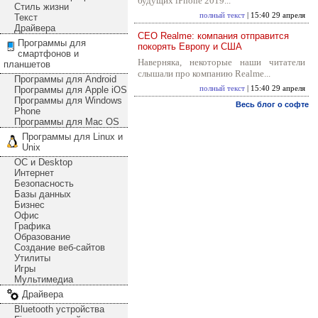
будущих iPhone 2019...
Стиль жизни
полный текст
| 15:40 29 апреля
Текст
Драйвера
CEO Realme: компания отправится
Программы для
покорять Европу и США
смартфонов и
Наверняка, некоторые наши читатели
планшетов
слышали про компанию Realme...
Программы для Android
Программы для Apple iOS
полный текст
| 15:40 29 апреля
Программы для Windows
Весь блог о софте
Phone
Программы для Mac OS
Программы для Linux и
Unix
ОС и Desktop
Интернет
Безопасность
Базы данных
Бизнес
Офис
Графика
Образование
Создание веб-сайтов
Утилиты
Игры
Мультимедиа
Драйвера
Bluetooth устройства