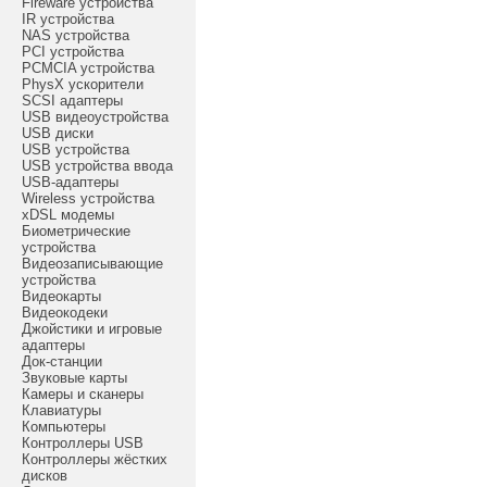
Fireware устройства
IR устройства
NAS устройства
PCI устройства
PCMCIA устройства
PhysX ускорители
SCSI адаптеры
USB видеоустройства
USB диски
USB устройства
USB устройства ввода
USB-адаптеры
Wireless устройства
xDSL модемы
Биометрические
устройства
Видеозаписывающие
устройства
Видеокарты
Видеокодеки
Джойстики и игровые
адаптеры
Док-станции
Звуковые карты
Камеры и сканеры
Клавиатуры
Компьютеры
Контроллеры USB
Контроллеры жёстких
дисков