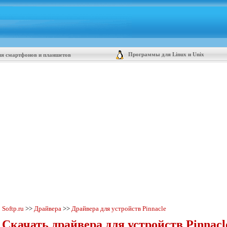
Программы для Linux и Unix
я смартфонов и планшетов
Softp.ru
>>
Драйвера
>>
Драйвера для устройств Pinnacle
Скачать драйвера для устройств Pinnacl