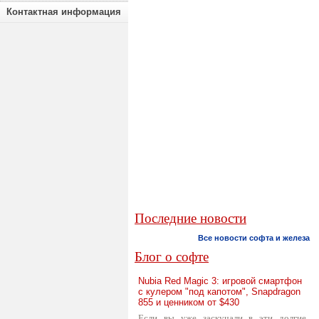
Контактная информация
Последние новости
Все новости софта и железа
Блог о софте
Nubia Red Magic 3: игровой смартфон
с кулером "под капотом", Snapdragon
855 и ценником от $430
Если вы уже заскучали в эти долгие