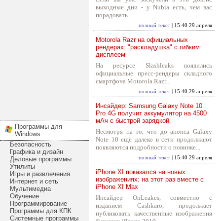
выходные дни - у Nubia есть, чем вас
порадовать...
полный текст
| 15:40 29 апреля
Motorola Razr на официальных
рендерах: "раскладушка" с гибким
дисплеем
На ресурсе Slashleaks появились
официальные пресс-рендеры складного
смартфона Motorola Razr...
полный текст
| 15:40 29 апреля
Инсайдер: Samsung Galaxy Note 10
Pro 4G получит аккумулятор на 4500
мАч с быстрой зарядкой
Программы для
Несмотря на то, что до анонса Galaxy
Windows
Note 10 ещё далеко в сети продолжают
Безопасность
появляются подробности о новинке...
Графика и дизайн
полный текст
| 15:40 29 апреля
Деловые программы
Утилиты
iPhone XI показался на новых
Игры и развлечения
изображениях: на этот раз вместе с
Интернет и сеть
iPhone XI Max
Мультимедиа
Обучение
Инсайдер OnLeakes, совместно с
Программирование
изданием Cashkaro, продолжает
Программы для КПК
публиковать качественные изображения
Системные программы