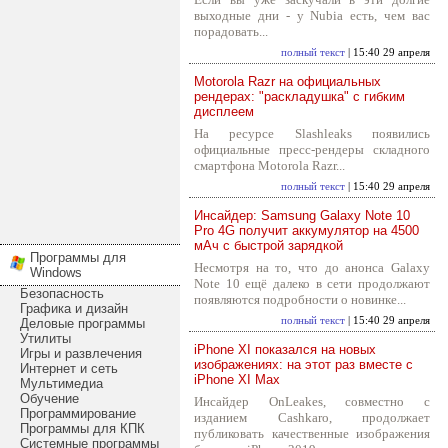
выходные дни - у Nubia есть, чем вас
порадовать...
полный текст
| 15:40 29 апреля
Motorola Razr на официальных
рендерах: "раскладушка" с гибким
дисплеем
На ресурсе Slashleaks появились
официальные пресс-рендеры складного
смартфона Motorola Razr...
полный текст
| 15:40 29 апреля
Инсайдер: Samsung Galaxy Note 10
Pro 4G получит аккумулятор на 4500
мАч с быстрой зарядкой
Программы для
Несмотря на то, что до анонса Galaxy
Windows
Note 10 ещё далеко в сети продолжают
Безопасность
появляются подробности о новинке...
Графика и дизайн
полный текст
| 15:40 29 апреля
Деловые программы
Утилиты
iPhone XI показался на новых
Игры и развлечения
изображениях: на этот раз вместе с
Интернет и сеть
iPhone XI Max
Мультимедиа
Обучение
Инсайдер OnLeakes, совместно с
Программирование
изданием Cashkaro, продолжает
Программы для КПК
публиковать качественные изображения
Системные программы