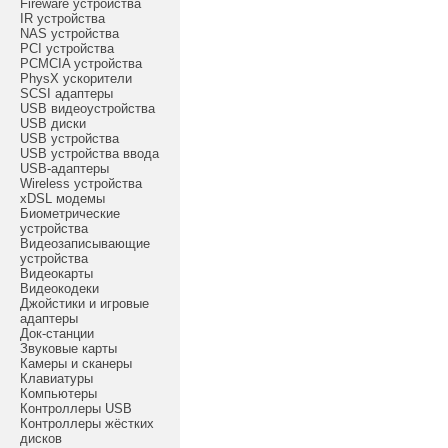
Fireware устройства
IR устройства
NAS устройства
PCI устройства
PCMCIA устройства
PhysX ускорители
SCSI адаптеры
USB видеоустройства
USB диски
USB устройства
USB устройства ввода
USB-адаптеры
Wireless устройства
xDSL модемы
Биометрические
устройства
Видеозаписывающие
устройства
Видеокарты
Видеокодеки
Джойстики и игровые
адаптеры
Док-станции
Звуковые карты
Камеры и сканеры
Клавиатуры
Компьютеры
Контроллеры USB
Контроллеры жёстких
дисков