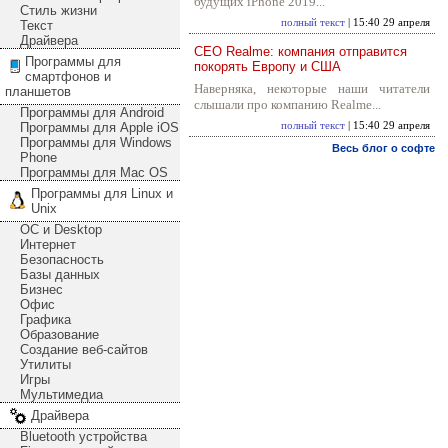
будущих iPhone 2019...
Стиль жизни
полный текст
| 15:40 29 апреля
Текст
Драйвера
CEO Realme: компания отправится
Программы для
покорять Европу и США
смартфонов и
Наверняка, некоторые наши читатели
планшетов
слышали про компанию Realme...
Программы для Android
Программы для Apple iOS
полный текст
| 15:40 29 апреля
Программы для Windows
Весь блог о софте
Phone
Программы для Mac OS
Программы для Linux и
Unix
ОС и Desktop
Интернет
Безопасность
Базы данных
Бизнес
Офис
Графика
Образование
Создание веб-сайтов
Утилиты
Игры
Мультимедиа
Драйвера
Bluetooth устройства