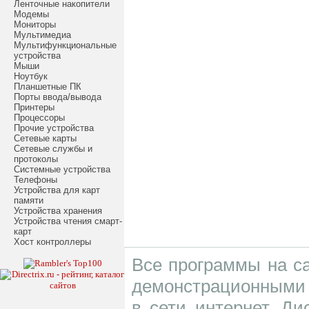
Ленточные накопители
Модемы
Мониторы
Мультимедиа
Мультифункциональные
устройства
Мыши
Ноутбук
Планшетные ПК
Порты ввода/вывода
Принтеры
Процессоры
Прочие устройства
Сетевые карты
Сетевые службы и
протоколы
Системные устройства
Телефоны
Устройства для карт
памяти
Устройства хранения
Устройства чтения смарт-
карт
Хост контроллеры
Все программы на са
демонстрационными 
в сети интернет. Д