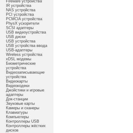
Fireware устройства
IR устройства
NAS устройства
PCI устройства
PCMCIA устройства
PhysX ускорители
SCSI адаптеры
USB видеоустройства
USB диски
USB устройства
USB устройства ввода
USB-адаптеры
Wireless устройства
xDSL модемы
Биометрические
устройства
Видеозаписывающие
устройства
Видеокарты
Видеокодеки
Джойстики и игровые
адаптеры
Док-станции
Звуковые карты
Камеры и сканеры
Клавиатуры
Компьютеры
Контроллеры USB
Контроллеры жёстких
дисков