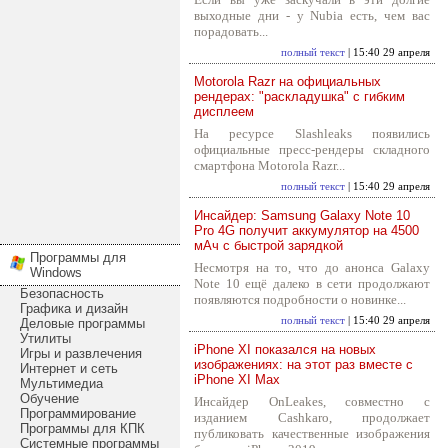
выходные дни - у Nubia есть, чем вас
порадовать...
полный текст
| 15:40 29 апреля
Motorola Razr на официальных
рендерах: "раскладушка" с гибким
дисплеем
На ресурсе Slashleaks появились
официальные пресс-рендеры складного
смартфона Motorola Razr...
полный текст
| 15:40 29 апреля
Инсайдер: Samsung Galaxy Note 10
Pro 4G получит аккумулятор на 4500
мАч с быстрой зарядкой
Программы для
Несмотря на то, что до анонса Galaxy
Windows
Note 10 ещё далеко в сети продолжают
Безопасность
появляются подробности о новинке...
Графика и дизайн
полный текст
| 15:40 29 апреля
Деловые программы
Утилиты
iPhone XI показался на новых
Игры и развлечения
изображениях: на этот раз вместе с
Интернет и сеть
iPhone XI Max
Мультимедиа
Обучение
Инсайдер OnLeakes, совместно с
Программирование
изданием Cashkaro, продолжает
Программы для КПК
публиковать качественные изображения
Системные программы