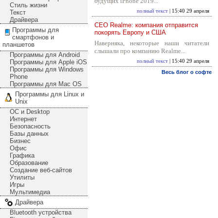
будущих iPhone 2019...
Стиль жизни
полный текст
| 15:40 29 апреля
Текст
Драйвера
CEO Realme: компания отправится
Программы для
покорять Европу и США
смартфонов и
Наверняка, некоторые наши читатели
планшетов
слышали про компанию Realme...
Программы для Android
Программы для Apple iOS
полный текст
| 15:40 29 апреля
Программы для Windows
Весь блог о софте
Phone
Программы для Mac OS
Программы для Linux и
Unix
ОС и Desktop
Интернет
Безопасность
Базы данных
Бизнес
Офис
Графика
Образование
Создание веб-сайтов
Утилиты
Игры
Мультимедиа
Драйвера
Bluetooth устройства