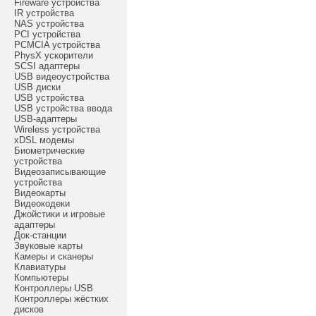
Fireware устройства
IR устройства
NAS устройства
PCI устройства
PCMCIA устройства
PhysX ускорители
SCSI адаптеры
USB видеоустройства
USB диски
USB устройства
USB устройства ввода
USB-адаптеры
Wireless устройства
xDSL модемы
Биометрические
устройства
Видеозаписывающие
устройства
Видеокарты
Видеокодеки
Джойстики и игровые
адаптеры
Док-станции
Звуковые карты
Камеры и сканеры
Клавиатуры
Компьютеры
Контроллеры USB
Контроллеры жёстких
дисков