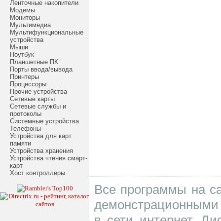
Ленточные накопители
Модемы
Мониторы
Мультимедиа
Мультифункциональные
устройства
Мыши
Ноутбук
Планшетные ПК
Порты ввода/вывода
Принтеры
Процессоры
Прочие устройства
Сетевые карты
Сетевые службы и
протоколы
Системные устройства
Телефоны
Устройства для карт
памяти
Устройства хранения
Устройства чтения смарт-
карт
Хост контроллеры
Все программы на са
демонстрационными 
в сети интернет. Д