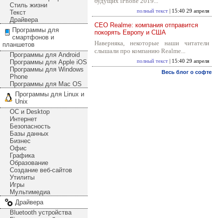
будущих iPhone 2019...
Стиль жизни
полный текст
| 15:40 29 апреля
Текст
Драйвера
CEO Realme: компания отправится
Программы для
покорять Европу и США
смартфонов и
Наверняка, некоторые наши читатели
планшетов
слышали про компанию Realme...
Программы для Android
Программы для Apple iOS
полный текст
| 15:40 29 апреля
Программы для Windows
Весь блог о софте
Phone
Программы для Mac OS
Программы для Linux и
Unix
ОС и Desktop
Интернет
Безопасность
Базы данных
Бизнес
Офис
Графика
Образование
Создание веб-сайтов
Утилиты
Игры
Мультимедиа
Драйвера
Bluetooth устройства