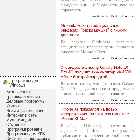
выходные дни - у Nubia есть, чем вас
порадовать...
полный текст
| 15:40 29 апреля
Motorola Razr на официальных
рендерах: "раскладушка" с гибким
дисплеем
На ресурсе Slashleaks появились
официальные пресс-рендеры складного
смартфона Motorola Razr...
полный текст
| 15:40 29 апреля
Инсайдер: Samsung Galaxy Note 10
Pro 4G получит аккумулятор на 4500
мАч с быстрой зарядкой
Программы для
Несмотря на то, что до анонса Galaxy
Windows
Note 10 ещё далеко в сети продолжают
Безопасность
появляются подробности о новинке...
Графика и дизайн
полный текст
| 15:40 29 апреля
Деловые программы
Утилиты
iPhone XI показался на новых
Игры и развлечения
изображениях: на этот раз вместе с
Интернет и сеть
iPhone XI Max
Мультимедиа
Обучение
Инсайдер OnLeakes, совместно с
Программирование
изданием Cashkaro, продолжает
Программы для КПК
публиковать качественные изображения
Системные программы