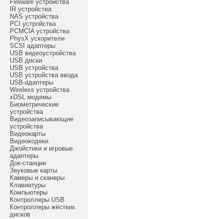
Fireware устройства
IR устройства
NAS устройства
PCI устройства
PCMCIA устройства
PhysX ускорители
SCSI адаптеры
USB видеоустройства
USB диски
USB устройства
USB устройства ввода
USB-адаптеры
Wireless устройства
xDSL модемы
Биометрические
устройства
Видеозаписывающие
устройства
Видеокарты
Видеокодеки
Джойстики и игровые
адаптеры
Док-станции
Звуковые карты
Камеры и сканеры
Клавиатуры
Компьютеры
Контроллеры USB
Контроллеры жёстких
дисков