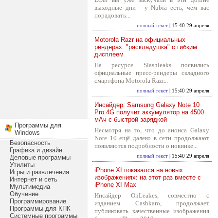
выходные дни - у Nubia есть, чем вас
порадовать...
полный текст
| 15:40 29 апреля
Motorola Razr на официальных
рендерах: "раскладушка" с гибким
дисплеем
На ресурсе Slashleaks появились
официальные пресс-рендеры складного
смартфона Motorola Razr...
полный текст
| 15:40 29 апреля
Инсайдер: Samsung Galaxy Note 10
Pro 4G получит аккумулятор на 4500
мАч с быстрой зарядкой
Программы для
Несмотря на то, что до анонса Galaxy
Windows
Note 10 ещё далеко в сети продолжают
Безопасность
появляются подробности о новинке...
Графика и дизайн
полный текст
| 15:40 29 апреля
Деловые программы
Утилиты
iPhone XI показался на новых
Игры и развлечения
изображениях: на этот раз вместе с
Интернет и сеть
iPhone XI Max
Мультимедиа
Обучение
Инсайдер OnLeakes, совместно с
Программирование
изданием Cashkaro, продолжает
Программы для КПК
публиковать качественные изображения
Системные программы