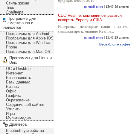
будущих iPhone 2019...
Стиль жизни
полный текст
| 15:40 29 апреля
Текст
Драйвера
CEO Realme: компания отправится
Программы для
покорять Европу и США
смартфонов и
Наверняка, некоторые наши читатели
планшетов
слышали про компанию Realme...
Программы для Android
Программы для Apple iOS
полный текст
| 15:40 29 апреля
Программы для Windows
Весь блог о софте
Phone
Программы для Mac OS
Программы для Linux и
Unix
ОС и Desktop
Интернет
Безопасность
Базы данных
Бизнес
Офис
Графика
Образование
Создание веб-сайтов
Утилиты
Игры
Мультимедиа
Драйвера
Bluetooth устройства