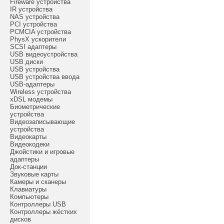
Fireware устройства
IR устройства
NAS устройства
PCI устройства
PCMCIA устройства
PhysX ускорители
SCSI адаптеры
USB видеоустройства
USB диски
USB устройства
USB устройства ввода
USB-адаптеры
Wireless устройства
xDSL модемы
Биометрические
устройства
Видеозаписывающие
устройства
Видеокарты
Видеокодеки
Джойстики и игровые
адаптеры
Док-станции
Звуковые карты
Камеры и сканеры
Клавиатуры
Компьютеры
Контроллеры USB
Контроллеры жёстких
дисков