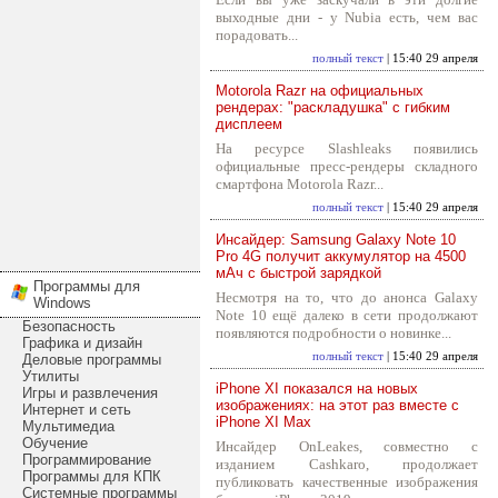
выходные дни - у Nubia есть, чем вас
порадовать...
полный текст
| 15:40 29 апреля
Motorola Razr на официальных
рендерах: "раскладушка" с гибким
дисплеем
На ресурсе Slashleaks появились
официальные пресс-рендеры складного
смартфона Motorola Razr...
полный текст
| 15:40 29 апреля
Инсайдер: Samsung Galaxy Note 10
Pro 4G получит аккумулятор на 4500
мАч с быстрой зарядкой
Программы для
Несмотря на то, что до анонса Galaxy
Windows
Note 10 ещё далеко в сети продолжают
Безопасность
появляются подробности о новинке...
Графика и дизайн
полный текст
| 15:40 29 апреля
Деловые программы
Утилиты
iPhone XI показался на новых
Игры и развлечения
изображениях: на этот раз вместе с
Интернет и сеть
iPhone XI Max
Мультимедиа
Обучение
Инсайдер OnLeakes, совместно с
Программирование
изданием Cashkaro, продолжает
Программы для КПК
публиковать качественные изображения
Системные программы