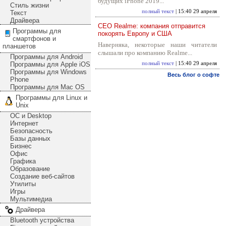
будущих iPhone 2019...
Стиль жизни
полный текст
| 15:40 29 апреля
Текст
Драйвера
CEO Realme: компания отправится
Программы для
покорять Европу и США
смартфонов и
Наверняка, некоторые наши читатели
планшетов
слышали про компанию Realme...
Программы для Android
Программы для Apple iOS
полный текст
| 15:40 29 апреля
Программы для Windows
Весь блог о софте
Phone
Программы для Mac OS
Программы для Linux и
Unix
ОС и Desktop
Интернет
Безопасность
Базы данных
Бизнес
Офис
Графика
Образование
Создание веб-сайтов
Утилиты
Игры
Мультимедиа
Драйвера
Bluetooth устройства