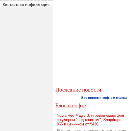
Контактная информация
Последние новости
Все новости софта и железа
Блог о софте
Nubia Red Magic 3: игровой смартфон
с кулером "под капотом", Snapdragon
855 и ценником от $430
Если вы уже заскучали в эти долгие