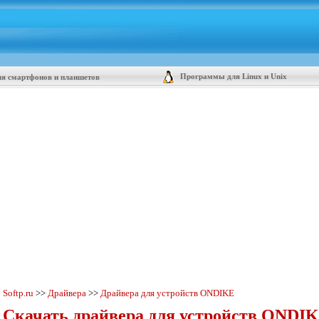
Программы для Linux и Unix
я смартфонов и планшетов
Softp.ru
>>
Драйвера
>>
Драйвера для устройств ONDIKE
Скачать драйвера для устройств ONDIK