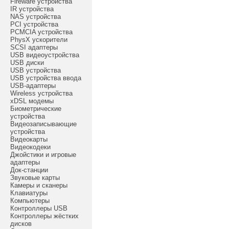
Fireware устройства
IR устройства
NAS устройства
PCI устройства
PCMCIA устройства
PhysX ускорители
SCSI адаптеры
USB видеоустройства
USB диски
USB устройства
USB устройства ввода
USB-адаптеры
Wireless устройства
xDSL модемы
Биометрические
устройства
Видеозаписывающие
устройства
Видеокарты
Видеокодеки
Джойстики и игровые
адаптеры
Док-станции
Звуковые карты
Камеры и сканеры
Клавиатуры
Компьютеры
Контроллеры USB
Контроллеры жёстких
дисков