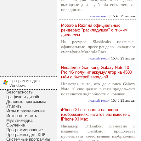
выходные дни - у Nubia есть, чем вас
порадовать...
полный текст
| 15:40 29 апреля
Motorola Razr на официальных
рендерах: "раскладушка" с гибким
дисплеем
На ресурсе Slashleaks появились
официальные пресс-рендеры складного
смартфона Motorola Razr...
полный текст
| 15:40 29 апреля
Инсайдер: Samsung Galaxy Note 10
Pro 4G получит аккумулятор на 4500
мАч с быстрой зарядкой
Программы для
Несмотря на то, что до анонса Galaxy
Windows
Note 10 ещё далеко в сети продолжают
Безопасность
появляются подробности о новинке...
Графика и дизайн
полный текст
| 15:40 29 апреля
Деловые программы
Утилиты
iPhone XI показался на новых
Игры и развлечения
изображениях: на этот раз вместе с
Интернет и сеть
iPhone XI Max
Мультимедиа
Обучение
Инсайдер OnLeakes, совместно с
Программирование
изданием Cashkaro, продолжает
Программы для КПК
публиковать качественные изображения
Системные программы