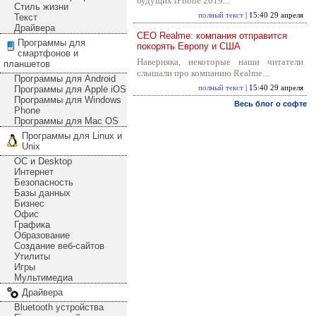
будущих iPhone 2019...
Стиль жизни
полный текст
| 15:40 29 апреля
Текст
Драйвера
CEO Realme: компания отправится
Программы для
покорять Европу и США
смартфонов и
Наверняка, некоторые наши читатели
планшетов
слышали про компанию Realme...
Программы для Android
Программы для Apple iOS
полный текст
| 15:40 29 апреля
Программы для Windows
Весь блог о софте
Phone
Программы для Mac OS
Программы для Linux и
Unix
ОС и Desktop
Интернет
Безопасность
Базы данных
Бизнес
Офис
Графика
Образование
Создание веб-сайтов
Утилиты
Игры
Мультимедиа
Драйвера
Bluetooth устройства