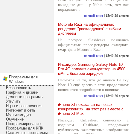
выходные дни - у Nubia есть, чем вас
порадовать...
полный текст
| 15:40 29 апреля
Motorola Razr на официальных
рендерах: "раскладушка" с гибким
дисплеем
На ресурсе Slashleaks появились
официальные пресс-рендеры складного
смартфона Motorola Razr...
полный текст
| 15:40 29 апреля
Инсайдер: Samsung Galaxy Note 10
Pro 4G получит аккумулятор на 4500
мАч с быстрой зарядкой
Программы для
Несмотря на то, что до анонса Galaxy
Windows
Note 10 ещё далеко в сети продолжают
Безопасность
появляются подробности о новинке...
Графика и дизайн
полный текст
| 15:40 29 апреля
Деловые программы
Утилиты
iPhone XI показался на новых
Игры и развлечения
изображениях: на этот раз вместе с
Интернет и сеть
iPhone XI Max
Мультимедиа
Обучение
Инсайдер OnLeakes, совместно с
Программирование
изданием Cashkaro, продолжает
Программы для КПК
публиковать качественные изображения
Системные программы