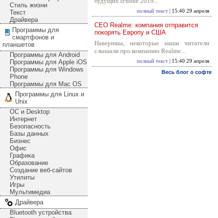
будущих iPhone 2019...
Стиль жизни
полный текст
| 15:40 29 апреля
Текст
Драйвера
CEO Realme: компания отправится
Программы для
покорять Европу и США
смартфонов и
Наверняка, некоторые наши читатели
планшетов
слышали про компанию Realme...
Программы для Android
Программы для Apple iOS
полный текст
| 15:40 29 апреля
Программы для Windows
Весь блог о софте
Phone
Программы для Mac OS
Программы для Linux и
Unix
ОС и Desktop
Интернет
Безопасность
Базы данных
Бизнес
Офис
Графика
Образование
Создание веб-сайтов
Утилиты
Игры
Мультимедиа
Драйвера
Bluetooth устройства