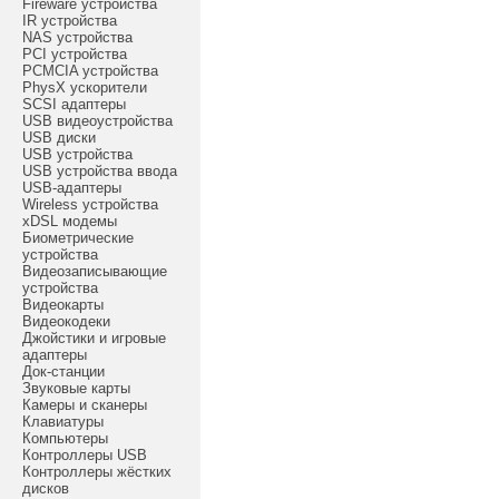
Fireware устройства
IR устройства
NAS устройства
PCI устройства
PCMCIA устройства
PhysX ускорители
SCSI адаптеры
USB видеоустройства
USB диски
USB устройства
USB устройства ввода
USB-адаптеры
Wireless устройства
xDSL модемы
Биометрические
устройства
Видеозаписывающие
устройства
Видеокарты
Видеокодеки
Джойстики и игровые
адаптеры
Док-станции
Звуковые карты
Камеры и сканеры
Клавиатуры
Компьютеры
Контроллеры USB
Контроллеры жёстких
дисков