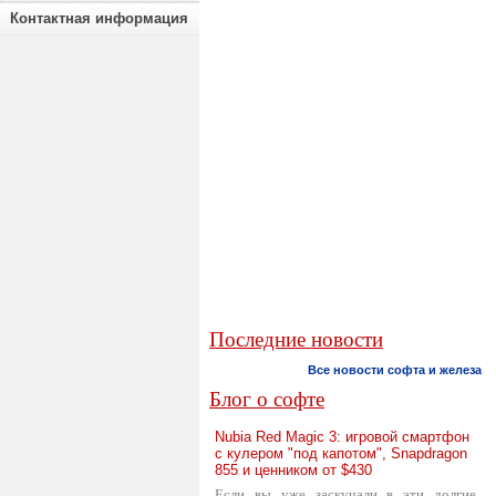
Контактная информация
Последние новости
Все новости софта и железа
Блог о софте
Nubia Red Magic 3: игровой смартфон
с кулером "под капотом", Snapdragon
855 и ценником от $430
Если вы уже заскучали в эти долгие