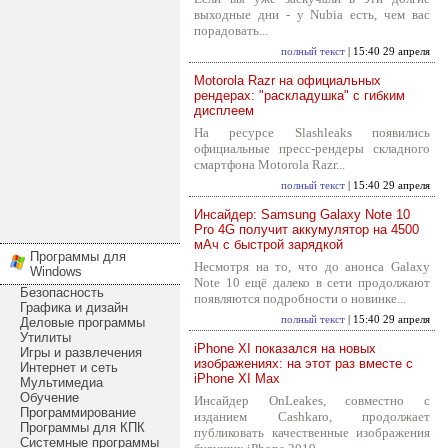
выходные дни - у Nubia есть, чем вас
порадовать...
полный текст
| 15:40 29 апреля
Motorola Razr на официальных
рендерах: "раскладушка" с гибким
дисплеем
На ресурсе Slashleaks появились
официальные пресс-рендеры складного
смартфона Motorola Razr...
полный текст
| 15:40 29 апреля
Инсайдер: Samsung Galaxy Note 10
Pro 4G получит аккумулятор на 4500
мАч с быстрой зарядкой
Программы для
Несмотря на то, что до анонса Galaxy
Windows
Note 10 ещё далеко в сети продолжают
Безопасность
появляются подробности о новинке...
Графика и дизайн
полный текст
| 15:40 29 апреля
Деловые программы
Утилиты
iPhone XI показался на новых
Игры и развлечения
изображениях: на этот раз вместе с
Интернет и сеть
iPhone XI Max
Мультимедиа
Обучение
Инсайдер OnLeakes, совместно с
Программирование
изданием Cashkaro, продолжает
Программы для КПК
публиковать качественные изображения
Системные программы