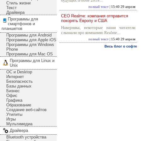
будущих iPhone 2019...
Стиль жизни
полный текст
| 15:40 29 апреля
Текст
Драйвера
CEO Realme: компания отправится
Программы для
покорять Европу и США
смартфонов и
Наверняка, некоторые наши читатели
планшетов
слышали про компанию Realme...
Программы для Android
Программы для Apple iOS
полный текст
| 15:40 29 апреля
Программы для Windows
Весь блог о софте
Phone
Программы для Mac OS
Программы для Linux и
Unix
ОС и Desktop
Интернет
Безопасность
Базы данных
Бизнес
Офис
Графика
Образование
Создание веб-сайтов
Утилиты
Игры
Мультимедиа
Драйвера
Bluetooth устройства