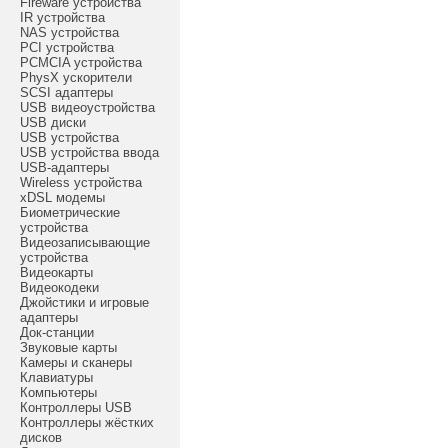
Fireware устройства
IR устройства
NAS устройства
PCI устройства
PCMCIA устройства
PhysX ускорители
SCSI адаптеры
USB видеоустройства
USB диски
USB устройства
USB устройства ввода
USB-адаптеры
Wireless устройства
xDSL модемы
Биометрические
устройства
Видеозаписывающие
устройства
Видеокарты
Видеокодеки
Джойстики и игровые
адаптеры
Док-станции
Звуковые карты
Камеры и сканеры
Клавиатуры
Компьютеры
Контроллеры USB
Контроллеры жёстких
дисков