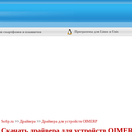
Программы для Linux и Unix
я смартфонов и планшетов
Softp.ru
>>
Драйвера
>>
Драйвера для устройств OIMERP
Скачать драйвера для устройств OIMER