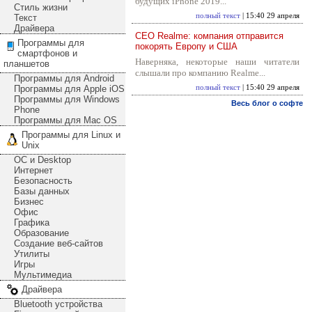
будущих iPhone 2019...
Стиль жизни
полный текст
| 15:40 29 апреля
Текст
Драйвера
CEO Realme: компания отправится
Программы для
покорять Европу и США
смартфонов и
Наверняка, некоторые наши читатели
планшетов
слышали про компанию Realme...
Программы для Android
Программы для Apple iOS
полный текст
| 15:40 29 апреля
Программы для Windows
Весь блог о софте
Phone
Программы для Mac OS
Программы для Linux и
Unix
ОС и Desktop
Интернет
Безопасность
Базы данных
Бизнес
Офис
Графика
Образование
Создание веб-сайтов
Утилиты
Игры
Мультимедиа
Драйвера
Bluetooth устройства