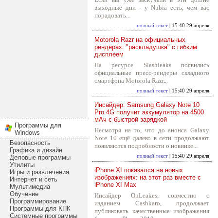
выходные дни - у Nubia есть, чем вас
порадовать...
полный текст
| 15:40 29 апреля
Motorola Razr на официальных
рендерах: "раскладушка" с гибким
дисплеем
На ресурсе Slashleaks появились
официальные пресс-рендеры складного
смартфона Motorola Razr...
полный текст
| 15:40 29 апреля
Инсайдер: Samsung Galaxy Note 10
Pro 4G получит аккумулятор на 4500
мАч с быстрой зарядкой
Программы для
Несмотря на то, что до анонса Galaxy
Windows
Note 10 ещё далеко в сети продолжают
Безопасность
появляются подробности о новинке...
Графика и дизайн
полный текст
| 15:40 29 апреля
Деловые программы
Утилиты
iPhone XI показался на новых
Игры и развлечения
изображениях: на этот раз вместе с
Интернет и сеть
iPhone XI Max
Мультимедиа
Обучение
Инсайдер OnLeakes, совместно с
Программирование
изданием Cashkaro, продолжает
Программы для КПК
публиковать качественные изображения
Системные программы