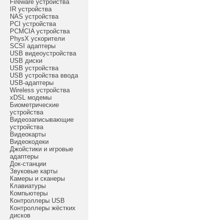
Fireware устройства
IR устройства
NAS устройства
PCI устройства
PCMCIA устройства
PhysX ускорители
SCSI адаптеры
USB видеоустройства
USB диски
USB устройства
USB устройства ввода
USB-адаптеры
Wireless устройства
xDSL модемы
Биометрические
устройства
Видеозаписывающие
устройства
Видеокарты
Видеокодеки
Джойстики и игровые
адаптеры
Док-станции
Звуковые карты
Камеры и сканеры
Клавиатуры
Компьютеры
Контроллеры USB
Контроллеры жёстких
дисков