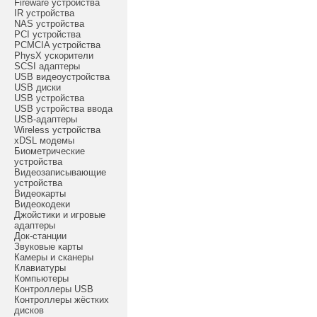
Fireware устройства
IR устройства
NAS устройства
PCI устройства
PCMCIA устройства
PhysX ускорители
SCSI адаптеры
USB видеоустройства
USB диски
USB устройства
USB устройства ввода
USB-адаптеры
Wireless устройства
xDSL модемы
Биометрические
устройства
Видеозаписывающие
устройства
Видеокарты
Видеокодеки
Джойстики и игровые
адаптеры
Док-станции
Звуковые карты
Камеры и сканеры
Клавиатуры
Компьютеры
Контроллеры USB
Контроллеры жёстких
дисков