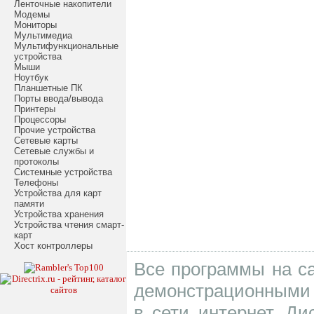
Ленточные накопители
Модемы
Мониторы
Мультимедиа
Мультифункциональные
устройства
Мыши
Ноутбук
Планшетные ПК
Порты ввода/вывода
Принтеры
Процессоры
Прочие устройства
Сетевые карты
Сетевые службы и
протоколы
Системные устройства
Телефоны
Устройства для карт
памяти
Устройства хранения
Устройства чтения смарт-
карт
Хост контроллеры
Все программы на са
демонстрационными 
в сети интернет. Д