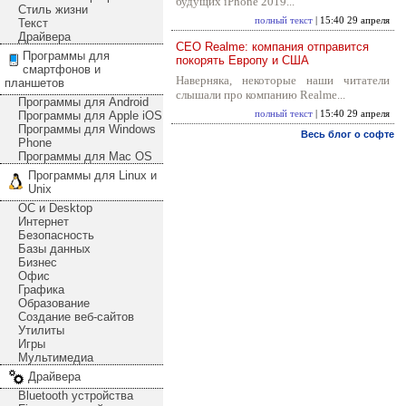
будущих iPhone 2019...
Стиль жизни
полный текст
| 15:40 29 апреля
Текст
Драйвера
CEO Realme: компания отправится
Программы для
покорять Европу и США
смартфонов и
Наверняка, некоторые наши читатели
планшетов
слышали про компанию Realme...
Программы для Android
Программы для Apple iOS
полный текст
| 15:40 29 апреля
Программы для Windows
Весь блог о софте
Phone
Программы для Mac OS
Программы для Linux и
Unix
ОС и Desktop
Интернет
Безопасность
Базы данных
Бизнес
Офис
Графика
Образование
Создание веб-сайтов
Утилиты
Игры
Мультимедиа
Драйвера
Bluetooth устройства