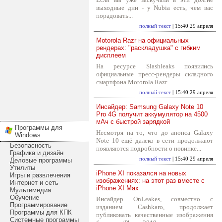
выходные дни - у Nubia есть, чем вас
порадовать...
полный текст
| 15:40 29 апреля
Motorola Razr на официальных
рендерах: "раскладушка" с гибким
дисплеем
На ресурсе Slashleaks появились
официальные пресс-рендеры складного
смартфона Motorola Razr...
полный текст
| 15:40 29 апреля
Инсайдер: Samsung Galaxy Note 10
Pro 4G получит аккумулятор на 4500
мАч с быстрой зарядкой
Программы для
Несмотря на то, что до анонса Galaxy
Windows
Note 10 ещё далеко в сети продолжают
Безопасность
появляются подробности о новинке...
Графика и дизайн
полный текст
| 15:40 29 апреля
Деловые программы
Утилиты
iPhone XI показался на новых
Игры и развлечения
изображениях: на этот раз вместе с
Интернет и сеть
iPhone XI Max
Мультимедиа
Обучение
Инсайдер OnLeakes, совместно с
Программирование
изданием Cashkaro, продолжает
Программы для КПК
публиковать качественные изображения
Системные программы