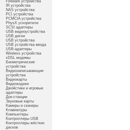
Fireware устройства
IR устройства
NAS устройства
PCI устройства
PCMCIA устройства
PhysX ускорители
SCSI адаптеры
USB видеоустройства
USB диски
USB устройства
USB устройства ввода
USB-адаптеры
Wireless устройства
xDSL модемы
Биометрические
устройства
Видеозаписывающие
устройства
Видеокарты
Видеокодеки
Джойстики и игровые
адаптеры
Док-станции
Звуковые карты
Камеры и сканеры
Клавиатуры
Компьютеры
Контроллеры USB
Контроллеры жёстких
дисков