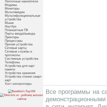
Ленточные накопители
Модемы
Мониторы
Мультимедиа
Мультифункциональные
устройства
Мыши
Ноутбук
Планшетные ПК
Порты ввода/вывода
Принтеры
Процессоры
Прочие устройства
Сетевые карты
Сетевые службы и
протоколы
Системные устройства
Телефоны
Устройства для карт
памяти
Устройства хранения
Устройства чтения смарт-
карт
Хост контроллеры
Все программы на са
демонстрационными 
в сети интернет. Д