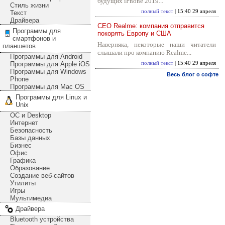
будущих iPhone 2019...
Стиль жизни
полный текст
| 15:40 29 апреля
Текст
Драйвера
CEO Realme: компания отправится
Программы для
покорять Европу и США
смартфонов и
Наверняка, некоторые наши читатели
планшетов
слышали про компанию Realme...
Программы для Android
Программы для Apple iOS
полный текст
| 15:40 29 апреля
Программы для Windows
Весь блог о софте
Phone
Программы для Mac OS
Программы для Linux и
Unix
ОС и Desktop
Интернет
Безопасность
Базы данных
Бизнес
Офис
Графика
Образование
Создание веб-сайтов
Утилиты
Игры
Мультимедиа
Драйвера
Bluetooth устройства