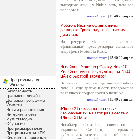
выходные дни - у Nubia есть, чем вас
порадовать...
полный текст
| 15:40 29 апреля
Motorola Razr на официальных
рендерах: "раскладушка" с гибким
дисплеем
На ресурсе Slashleaks появились
официальные пресс-рендеры складного
смартфона Motorola Razr...
полный текст
| 15:40 29 апреля
Инсайдер: Samsung Galaxy Note 10
Pro 4G получит аккумулятор на 4500
мАч с быстрой зарядкой
Программы для
Несмотря на то, что до анонса Galaxy
Windows
Note 10 ещё далеко в сети продолжают
Безопасность
появляются подробности о новинке...
Графика и дизайн
полный текст
| 15:40 29 апреля
Деловые программы
Утилиты
iPhone XI показался на новых
Игры и развлечения
изображениях: на этот раз вместе с
Интернет и сеть
iPhone XI Max
Мультимедиа
Обучение
Инсайдер OnLeakes, совместно с
Программирование
изданием Cashkaro, продолжает
Программы для КПК
публиковать качественные изображения
Системные программы