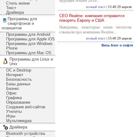
будущих iPhone 2019...
Стиль жизни
полный текст
| 15:40 29 апреля
Текст
Драйвера
CEO Realme: компания отправится
Программы для
покорять Европу и США
смартфонов и
Наверняка, некоторые наши читатели
планшетов
слышали про компанию Realme...
Программы для Android
Программы для Apple iOS
полный текст
| 15:40 29 апреля
Программы для Windows
Весь блог о софте
Phone
Программы для Mac OS
Программы для Linux и
Unix
ОС и Desktop
Интернет
Безопасность
Базы данных
Бизнес
Офис
Графика
Образование
Создание веб-сайтов
Утилиты
Игры
Мультимедиа
Драйвера
Bluetooth устройства