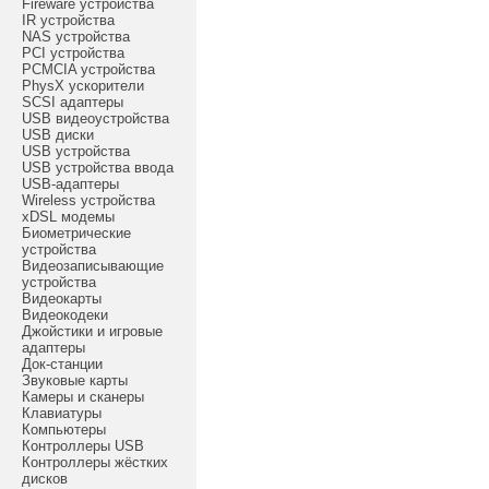
Fireware устройства
IR устройства
NAS устройства
PCI устройства
PCMCIA устройства
PhysX ускорители
SCSI адаптеры
USB видеоустройства
USB диски
USB устройства
USB устройства ввода
USB-адаптеры
Wireless устройства
xDSL модемы
Биометрические
устройства
Видеозаписывающие
устройства
Видеокарты
Видеокодеки
Джойстики и игровые
адаптеры
Док-станции
Звуковые карты
Камеры и сканеры
Клавиатуры
Компьютеры
Контроллеры USB
Контроллеры жёстких
дисков