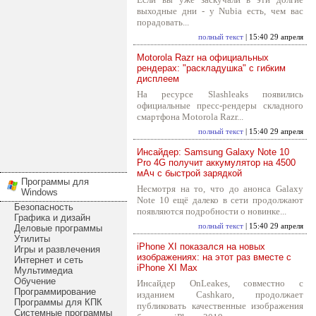
выходные дни - у Nubia есть, чем вас
порадовать...
полный текст
| 15:40 29 апреля
Motorola Razr на официальных
рендерах: "раскладушка" с гибким
дисплеем
На ресурсе Slashleaks появились
официальные пресс-рендеры складного
смартфона Motorola Razr...
полный текст
| 15:40 29 апреля
Инсайдер: Samsung Galaxy Note 10
Pro 4G получит аккумулятор на 4500
мАч с быстрой зарядкой
Программы для
Несмотря на то, что до анонса Galaxy
Windows
Note 10 ещё далеко в сети продолжают
Безопасность
появляются подробности о новинке...
Графика и дизайн
полный текст
| 15:40 29 апреля
Деловые программы
Утилиты
iPhone XI показался на новых
Игры и развлечения
изображениях: на этот раз вместе с
Интернет и сеть
iPhone XI Max
Мультимедиа
Обучение
Инсайдер OnLeakes, совместно с
Программирование
изданием Cashkaro, продолжает
Программы для КПК
публиковать качественные изображения
Системные программы