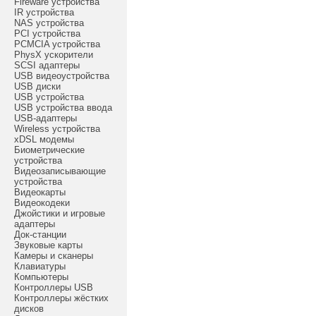
Fireware устройства
IR устройства
NAS устройства
PCI устройства
PCMCIA устройства
PhysX ускорители
SCSI адаптеры
USB видеоустройства
USB диски
USB устройства
USB устройства ввода
USB-адаптеры
Wireless устройства
xDSL модемы
Биометрические
устройства
Видеозаписывающие
устройства
Видеокарты
Видеокодеки
Джойстики и игровые
адаптеры
Док-станции
Звуковые карты
Камеры и сканеры
Клавиатуры
Компьютеры
Контроллеры USB
Контроллеры жёстких
дисков