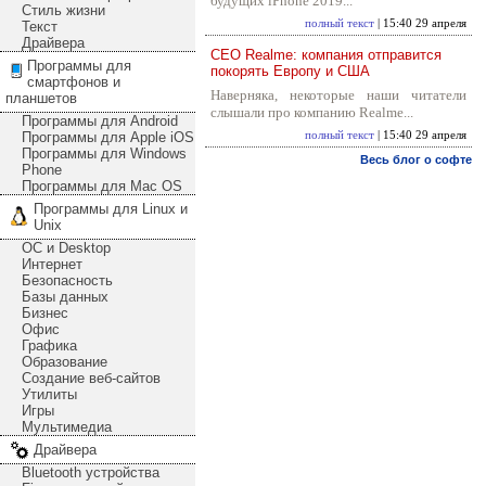
будущих iPhone 2019...
Стиль жизни
полный текст
| 15:40 29 апреля
Текст
Драйвера
CEO Realme: компания отправится
Программы для
покорять Европу и США
смартфонов и
Наверняка, некоторые наши читатели
планшетов
слышали про компанию Realme...
Программы для Android
Программы для Apple iOS
полный текст
| 15:40 29 апреля
Программы для Windows
Весь блог о софте
Phone
Программы для Mac OS
Программы для Linux и
Unix
ОС и Desktop
Интернет
Безопасность
Базы данных
Бизнес
Офис
Графика
Образование
Создание веб-сайтов
Утилиты
Игры
Мультимедиа
Драйвера
Bluetooth устройства