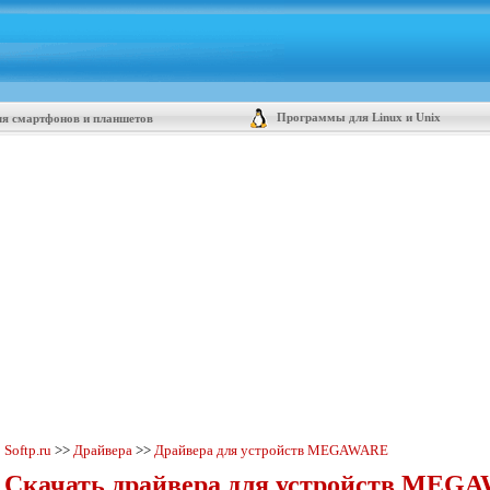
Программы для Linux и Unix
я смартфонов и планшетов
Softp.ru
>>
Драйвера
>>
Драйвера для устройств MEGAWARE
Скачать драйвера для устройств MEG