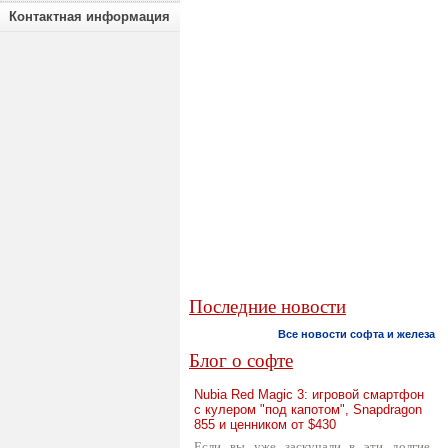
Контактная информация
Последние новости
Все новости софта и железа
Блог о софте
Nubia Red Magic 3: игровой смартфон
с кулером "под капотом", Snapdragon
855 и ценником от $430
Если вы уже заскучали в эти долгие