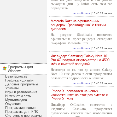
выходные дни - у Nubia есть, чем вас
порадовать...
полный текст
| 15:40 29 апреля
Motorola Razr на официальных
рендерах: "раскладушка" с гибким
дисплеем
На ресурсе Slashleaks появились
официальные пресс-рендеры складного
смартфона Motorola Razr...
полный текст
| 15:40 29 апреля
Инсайдер: Samsung Galaxy Note 10
Pro 4G получит аккумулятор на 4500
мАч с быстрой зарядкой
Программы для
Несмотря на то, что до анонса Galaxy
Windows
Note 10 ещё далеко в сети продолжают
Безопасность
появляются подробности о новинке...
Графика и дизайн
полный текст
| 15:40 29 апреля
Деловые программы
Утилиты
iPhone XI показался на новых
Игры и развлечения
изображениях: на этот раз вместе с
Интернет и сеть
iPhone XI Max
Мультимедиа
Обучение
Инсайдер OnLeakes, совместно с
Программирование
изданием Cashkaro, продолжает
Программы для КПК
публиковать качественные изображения
Системные программы