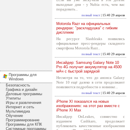
выходные дни - у Nubia есть, чем вас
порадовать...
полный текст
| 15:40 29 апреля
Motorola Razr на официальных
рендерах: "раскладушка" с гибким
дисплеем
На ресурсе Slashleaks появились
официальные пресс-рендеры складного
смартфона Motorola Razr...
полный текст
| 15:40 29 апреля
Инсайдер: Samsung Galaxy Note 10
Pro 4G получит аккумулятор на 4500
мАч с быстрой зарядкой
Программы для
Несмотря на то, что до анонса Galaxy
Windows
Note 10 ещё далеко в сети продолжают
Безопасность
появляются подробности о новинке...
Графика и дизайн
полный текст
| 15:40 29 апреля
Деловые программы
Утилиты
iPhone XI показался на новых
Игры и развлечения
изображениях: на этот раз вместе с
Интернет и сеть
iPhone XI Max
Мультимедиа
Обучение
Инсайдер OnLeakes, совместно с
Программирование
изданием Cashkaro, продолжает
Программы для КПК
публиковать качественные изображения
Системные программы