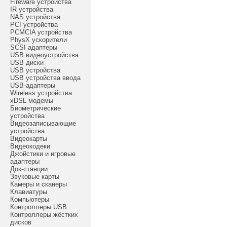
Fireware устройства
IR устройства
NAS устройства
PCI устройства
PCMCIA устройства
PhysX ускорители
SCSI адаптеры
USB видеоустройства
USB диски
USB устройства
USB устройства ввода
USB-адаптеры
Wireless устройства
xDSL модемы
Биометрические
устройства
Видеозаписывающие
устройства
Видеокарты
Видеокодеки
Джойстики и игровые
адаптеры
Док-станции
Звуковые карты
Камеры и сканеры
Клавиатуры
Компьютеры
Контроллеры USB
Контроллеры жёстких
дисков