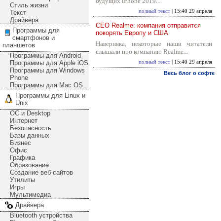
будущих iPhone 2019...
Стиль жизни
полный текст
| 15:40 29 апреля
Текст
Драйвера
CEO Realme: компания отправится
Программы для
покорять Европу и США
смартфонов и
Наверняка, некоторые наши читатели
планшетов
слышали про компанию Realme...
Программы для Android
Программы для Apple iOS
полный текст
| 15:40 29 апреля
Программы для Windows
Весь блог о софте
Phone
Программы для Mac OS
Программы для Linux и
Unix
ОС и Desktop
Интернет
Безопасность
Базы данных
Бизнес
Офис
Графика
Образование
Создание веб-сайтов
Утилиты
Игры
Мультимедиа
Драйвера
Bluetooth устройства