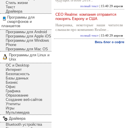
будущих iPhone 2019...
Стиль жизни
полный текст
| 15:40 29 апреля
Текст
Драйвера
CEO Realme: компания отправится
Программы для
покорять Европу и США
смартфонов и
Наверняка, некоторые наши читатели
планшетов
слышали про компанию Realme...
Программы для Android
Программы для Apple iOS
полный текст
| 15:40 29 апреля
Программы для Windows
Весь блог о софте
Phone
Программы для Mac OS
Программы для Linux и
Unix
ОС и Desktop
Интернет
Безопасность
Базы данных
Бизнес
Офис
Графика
Образование
Создание веб-сайтов
Утилиты
Игры
Мультимедиа
Драйвера
Bluetooth устройства