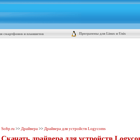
Программы для Linux и Unix
я смартфонов и планшетов
Softp.ru
>>
Драйвера
>>
Драйвера для устройств Logycoms
Скачать драйвера для устройств Logyco