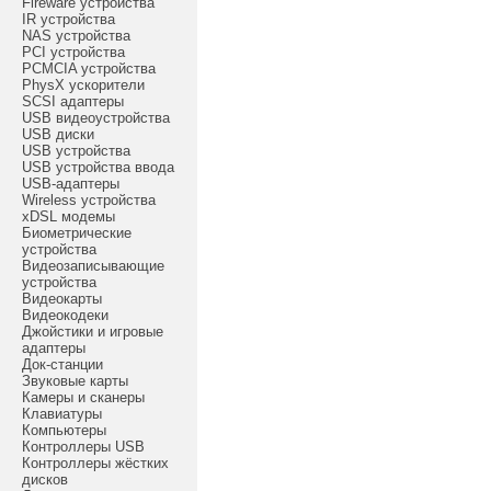
Fireware устройства
IR устройства
NAS устройства
PCI устройства
PCMCIA устройства
PhysX ускорители
SCSI адаптеры
USB видеоустройства
USB диски
USB устройства
USB устройства ввода
USB-адаптеры
Wireless устройства
xDSL модемы
Биометрические
устройства
Видеозаписывающие
устройства
Видеокарты
Видеокодеки
Джойстики и игровые
адаптеры
Док-станции
Звуковые карты
Камеры и сканеры
Клавиатуры
Компьютеры
Контроллеры USB
Контроллеры жёстких
дисков