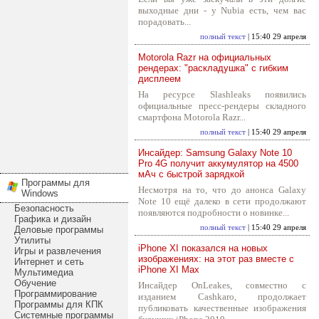
выходные дни - у Nubia есть, чем вас
порадовать...
полный текст
| 15:40 29 апреля
Motorola Razr на официальных
рендерах: "раскладушка" с гибким
дисплеем
На ресурсе Slashleaks появились
официальные пресс-рендеры складного
смартфона Motorola Razr...
полный текст
| 15:40 29 апреля
Инсайдер: Samsung Galaxy Note 10
Pro 4G получит аккумулятор на 4500
мАч с быстрой зарядкой
Программы для
Несмотря на то, что до анонса Galaxy
Windows
Note 10 ещё далеко в сети продолжают
Безопасность
появляются подробности о новинке...
Графика и дизайн
полный текст
| 15:40 29 апреля
Деловые программы
Утилиты
iPhone XI показался на новых
Игры и развлечения
изображениях: на этот раз вместе с
Интернет и сеть
iPhone XI Max
Мультимедиа
Обучение
Инсайдер OnLeakes, совместно с
Программирование
изданием Cashkaro, продолжает
Программы для КПК
публиковать качественные изображения
Системные программы