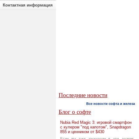
Контактная информация
Последние новости
Все новости софта и железа
Блог о софте
Nubia Red Magic 3: игровой смартфон
с кулером "под капотом", Snapdragon
855 и ценником от $430
Если вы уже заскучали в эти долгие