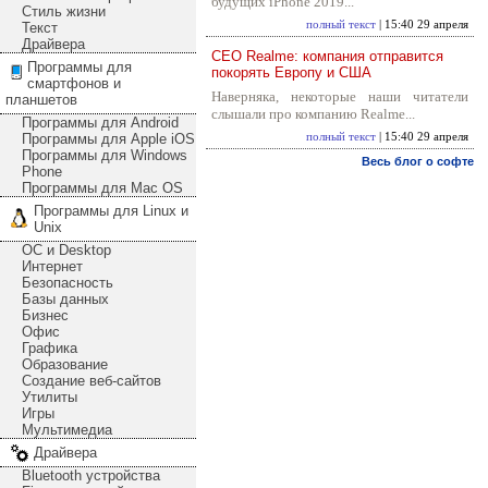
будущих iPhone 2019...
Стиль жизни
полный текст
| 15:40 29 апреля
Текст
Драйвера
CEO Realme: компания отправится
Программы для
покорять Европу и США
смартфонов и
Наверняка, некоторые наши читатели
планшетов
слышали про компанию Realme...
Программы для Android
Программы для Apple iOS
полный текст
| 15:40 29 апреля
Программы для Windows
Весь блог о софте
Phone
Программы для Mac OS
Программы для Linux и
Unix
ОС и Desktop
Интернет
Безопасность
Базы данных
Бизнес
Офис
Графика
Образование
Создание веб-сайтов
Утилиты
Игры
Мультимедиа
Драйвера
Bluetooth устройства