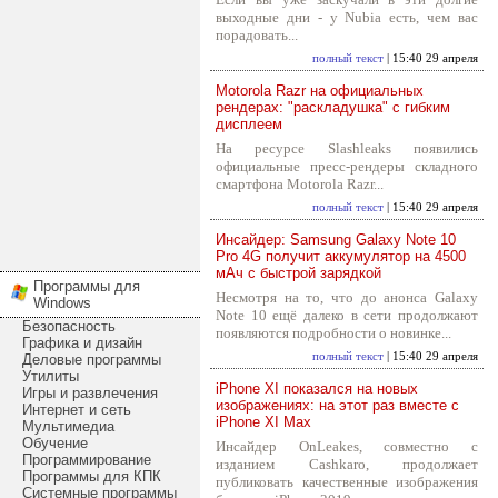
выходные дни - у Nubia есть, чем вас
порадовать...
полный текст
| 15:40 29 апреля
Motorola Razr на официальных
рендерах: "раскладушка" с гибким
дисплеем
На ресурсе Slashleaks появились
официальные пресс-рендеры складного
смартфона Motorola Razr...
полный текст
| 15:40 29 апреля
Инсайдер: Samsung Galaxy Note 10
Pro 4G получит аккумулятор на 4500
мАч с быстрой зарядкой
Программы для
Несмотря на то, что до анонса Galaxy
Windows
Note 10 ещё далеко в сети продолжают
Безопасность
появляются подробности о новинке...
Графика и дизайн
полный текст
| 15:40 29 апреля
Деловые программы
Утилиты
iPhone XI показался на новых
Игры и развлечения
изображениях: на этот раз вместе с
Интернет и сеть
iPhone XI Max
Мультимедиа
Обучение
Инсайдер OnLeakes, совместно с
Программирование
изданием Cashkaro, продолжает
Программы для КПК
публиковать качественные изображения
Системные программы