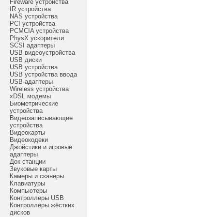
Fireware устройства
IR устройства
NAS устройства
PCI устройства
PCMCIA устройства
PhysX ускорители
SCSI адаптеры
USB видеоустройства
USB диски
USB устройства
USB устройства ввода
USB-адаптеры
Wireless устройства
xDSL модемы
Биометрические
устройства
Видеозаписывающие
устройства
Видеокарты
Видеокодеки
Джойстики и игровые
адаптеры
Док-станции
Звуковые карты
Камеры и сканеры
Клавиатуры
Компьютеры
Контроллеры USB
Контроллеры жёстких
дисков