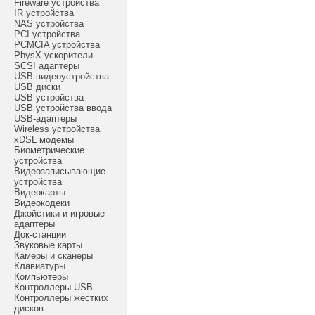
Fireware устройства
IR устройства
NAS устройства
PCI устройства
PCMCIA устройства
PhysX ускорители
SCSI адаптеры
USB видеоустройства
USB диски
USB устройства
USB устройства ввода
USB-адаптеры
Wireless устройства
xDSL модемы
Биометрические
устройства
Видеозаписывающие
устройства
Видеокарты
Видеокодеки
Джойстики и игровые
адаптеры
Док-станции
Звуковые карты
Камеры и сканеры
Клавиатуры
Компьютеры
Контроллеры USB
Контроллеры жёстких
дисков