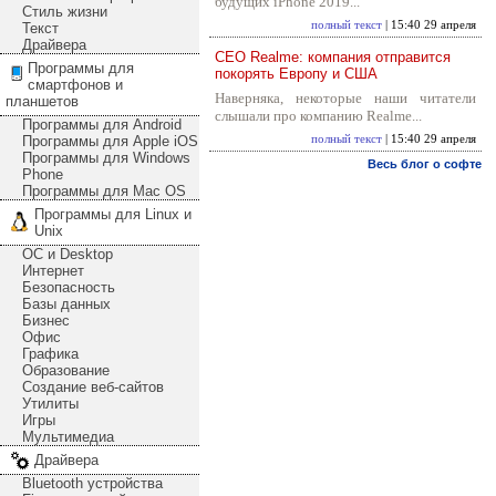
будущих iPhone 2019...
Стиль жизни
полный текст
| 15:40 29 апреля
Текст
Драйвера
CEO Realme: компания отправится
Программы для
покорять Европу и США
смартфонов и
Наверняка, некоторые наши читатели
планшетов
слышали про компанию Realme...
Программы для Android
Программы для Apple iOS
полный текст
| 15:40 29 апреля
Программы для Windows
Весь блог о софте
Phone
Программы для Mac OS
Программы для Linux и
Unix
ОС и Desktop
Интернет
Безопасность
Базы данных
Бизнес
Офис
Графика
Образование
Создание веб-сайтов
Утилиты
Игры
Мультимедиа
Драйвера
Bluetooth устройства