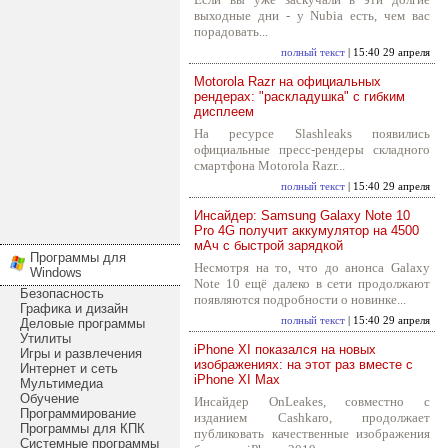
выходные дни - у Nubia есть, чем вас
порадовать...
полный текст
| 15:40 29 апреля
Motorola Razr на официальных
рендерах: "раскладушка" с гибким
дисплеем
На ресурсе Slashleaks появились
официальные пресс-рендеры складного
смартфона Motorola Razr...
полный текст
| 15:40 29 апреля
Инсайдер: Samsung Galaxy Note 10
Pro 4G получит аккумулятор на 4500
мАч с быстрой зарядкой
Программы для
Несмотря на то, что до анонса Galaxy
Windows
Note 10 ещё далеко в сети продолжают
Безопасность
появляются подробности о новинке...
Графика и дизайн
полный текст
| 15:40 29 апреля
Деловые программы
Утилиты
iPhone XI показался на новых
Игры и развлечения
изображениях: на этот раз вместе с
Интернет и сеть
iPhone XI Max
Мультимедиа
Обучение
Инсайдер OnLeakes, совместно с
Программирование
изданием Cashkaro, продолжает
Программы для КПК
публиковать качественные изображения
Системные программы