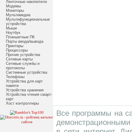
Ленточные накопители
Модемы
Мониторы
Мультимедиа
Мультифункциональные
устройства
Мыши
Ноутбук
Планшетные ПК
Порты ввода/вывода
Принтеры
Процессоры
Прочие устройства
Сетевые карты
Сетевые службы и
протоколы
Системные устройства
Телефоны
Устройства для карт
памяти
Устройства хранения
Устройства чтения смарт-
карт
Хост контроллеры
Все программы на са
демонстрационными 
в сети интернет. Д