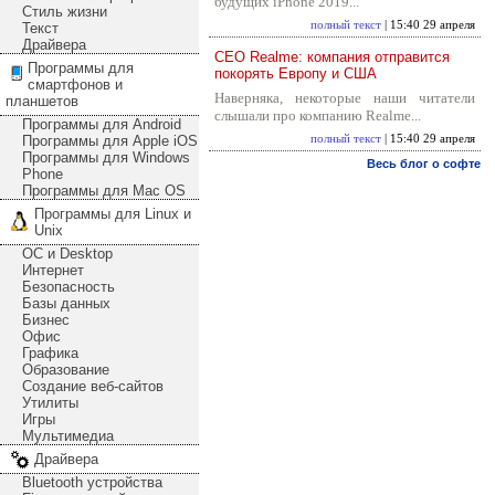
будущих iPhone 2019...
Стиль жизни
полный текст
| 15:40 29 апреля
Текст
Драйвера
CEO Realme: компания отправится
Программы для
покорять Европу и США
смартфонов и
Наверняка, некоторые наши читатели
планшетов
слышали про компанию Realme...
Программы для Android
Программы для Apple iOS
полный текст
| 15:40 29 апреля
Программы для Windows
Весь блог о софте
Phone
Программы для Mac OS
Программы для Linux и
Unix
ОС и Desktop
Интернет
Безопасность
Базы данных
Бизнес
Офис
Графика
Образование
Создание веб-сайтов
Утилиты
Игры
Мультимедиа
Драйвера
Bluetooth устройства