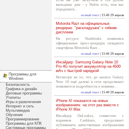
выходные дни - у Nubia есть, чем вас
порадовать...
полный текст
| 15:40 29 апреля
Motorola Razr на официальных
рендерах: "раскладушка" с гибким
дисплеем
На ресурсе Slashleaks появились
официальные пресс-рендеры складного
смартфона Motorola Razr...
полный текст
| 15:40 29 апреля
Инсайдер: Samsung Galaxy Note 10
Pro 4G получит аккумулятор на 4500
мАч с быстрой зарядкой
Программы для
Несмотря на то, что до анонса Galaxy
Windows
Note 10 ещё далеко в сети продолжают
Безопасность
появляются подробности о новинке...
Графика и дизайн
полный текст
| 15:40 29 апреля
Деловые программы
Утилиты
iPhone XI показался на новых
Игры и развлечения
изображениях: на этот раз вместе с
Интернет и сеть
iPhone XI Max
Мультимедиа
Обучение
Инсайдер OnLeakes, совместно с
Программирование
изданием Cashkaro, продолжает
Программы для КПК
публиковать качественные изображения
Системные программы