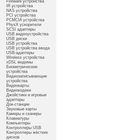
Fireware устройства
IR устройства
NAS устройства
PCI устройства
PCMCIA устройства
PhysX ускорители
SCSI адаптеры
USB видеоустройства
USB диски
USB устройства
USB устройства ввода
USB-адаптеры
Wireless устройства
xDSL модемы
Биометрические
устройства
Видеозаписывающие
устройства
Видеокарты
Видеокодеки
Джойстики и игровые
адаптеры
Док-станции
Звуковые карты
Камеры и сканеры
Клавиатуры
Компьютеры
Контроллеры USB
Контроллеры жёстких
дисков