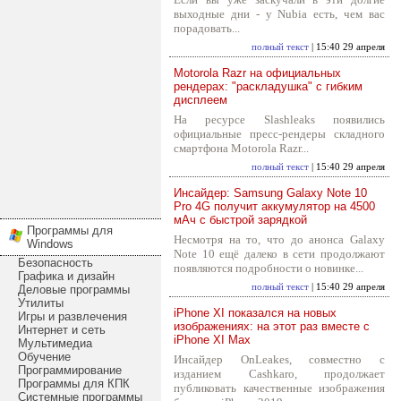
выходные дни - у Nubia есть, чем вас
порадовать...
полный текст
| 15:40 29 апреля
Motorola Razr на официальных
рендерах: "раскладушка" с гибким
дисплеем
На ресурсе Slashleaks появились
официальные пресс-рендеры складного
смартфона Motorola Razr...
полный текст
| 15:40 29 апреля
Инсайдер: Samsung Galaxy Note 10
Pro 4G получит аккумулятор на 4500
мАч с быстрой зарядкой
Программы для
Несмотря на то, что до анонса Galaxy
Windows
Note 10 ещё далеко в сети продолжают
Безопасность
появляются подробности о новинке...
Графика и дизайн
полный текст
| 15:40 29 апреля
Деловые программы
Утилиты
iPhone XI показался на новых
Игры и развлечения
изображениях: на этот раз вместе с
Интернет и сеть
iPhone XI Max
Мультимедиа
Обучение
Инсайдер OnLeakes, совместно с
Программирование
изданием Cashkaro, продолжает
Программы для КПК
публиковать качественные изображения
Системные программы