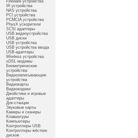
Fireware устройства
IR устройства
NAS устройства
PCI устройства
PCMCIA устройства
PhysX ускорители
SCSI адаптеры
USB видеоустройства
USB диски
USB устройства
USB устройства ввода
USB-адаптеры
Wireless устройства
xDSL модемы
Биометрические
устройства
Видеозаписывающие
устройства
Видеокарты
Видеокодеки
Джойстики и игровые
адаптеры
Док-станции
Звуковые карты
Камеры и сканеры
Клавиатуры
Компьютеры
Контроллеры USB
Контроллеры жёстких
дисков