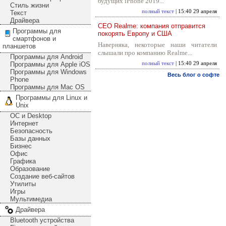
будущих iPhone 2019...
Стиль жизни
полный текст
| 15:40 29 апреля
Текст
Драйвера
CEO Realme: компания отправится
Программы для
покорять Европу и США
смартфонов и
Наверняка, некоторые наши читатели
планшетов
слышали про компанию Realme...
Программы для Android
Программы для Apple iOS
полный текст
| 15:40 29 апреля
Программы для Windows
Весь блог о софте
Phone
Программы для Mac OS
Программы для Linux и
Unix
ОС и Desktop
Интернет
Безопасность
Базы данных
Бизнес
Офис
Графика
Образование
Создание веб-сайтов
Утилиты
Игры
Мультимедиа
Драйвера
Bluetooth устройства