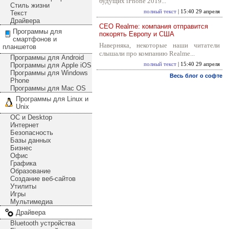
будущих iPhone 2019...
Стиль жизни
полный текст
| 15:40 29 апреля
Текст
Драйвера
CEO Realme: компания отправится
Программы для
покорять Европу и США
смартфонов и
Наверняка, некоторые наши читатели
планшетов
слышали про компанию Realme...
Программы для Android
Программы для Apple iOS
полный текст
| 15:40 29 апреля
Программы для Windows
Весь блог о софте
Phone
Программы для Mac OS
Программы для Linux и
Unix
ОС и Desktop
Интернет
Безопасность
Базы данных
Бизнес
Офис
Графика
Образование
Создание веб-сайтов
Утилиты
Игры
Мультимедиа
Драйвера
Bluetooth устройства