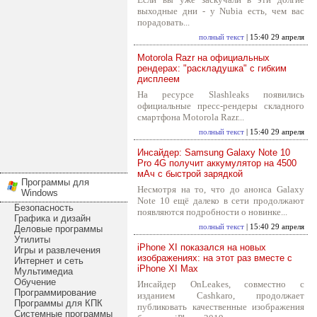
выходные дни - у Nubia есть, чем вас
порадовать...
полный текст
| 15:40 29 апреля
Motorola Razr на официальных
рендерах: "раскладушка" с гибким
дисплеем
На ресурсе Slashleaks появились
официальные пресс-рендеры складного
смартфона Motorola Razr...
полный текст
| 15:40 29 апреля
Инсайдер: Samsung Galaxy Note 10
Pro 4G получит аккумулятор на 4500
мАч с быстрой зарядкой
Программы для
Несмотря на то, что до анонса Galaxy
Windows
Note 10 ещё далеко в сети продолжают
Безопасность
появляются подробности о новинке...
Графика и дизайн
полный текст
| 15:40 29 апреля
Деловые программы
Утилиты
iPhone XI показался на новых
Игры и развлечения
изображениях: на этот раз вместе с
Интернет и сеть
iPhone XI Max
Мультимедиа
Обучение
Инсайдер OnLeakes, совместно с
Программирование
изданием Cashkaro, продолжает
Программы для КПК
публиковать качественные изображения
Системные программы