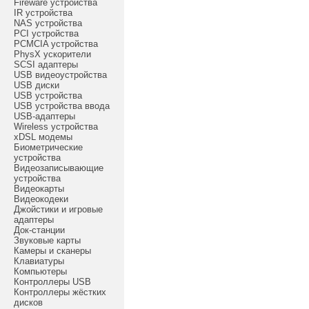
Fireware устройства
IR устройства
NAS устройства
PCI устройства
PCMCIA устройства
PhysX ускорители
SCSI адаптеры
USB видеоустройства
USB диски
USB устройства
USB устройства ввода
USB-адаптеры
Wireless устройства
xDSL модемы
Биометрические
устройства
Видеозаписывающие
устройства
Видеокарты
Видеокодеки
Джойстики и игровые
адаптеры
Док-станции
Звуковые карты
Камеры и сканеры
Клавиатуры
Компьютеры
Контроллеры USB
Контроллеры жёстких
дисков