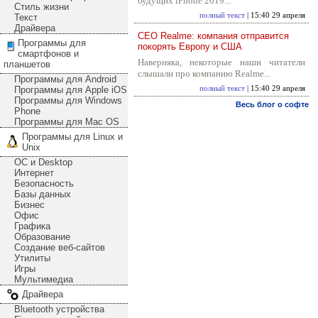
будущих iPhone 2019...
Стиль жизни
полный текст
| 15:40 29 апреля
Текст
Драйвера
CEO Realme: компания отправится
Программы для
покорять Европу и США
смартфонов и
Наверняка, некоторые наши читатели
планшетов
слышали про компанию Realme...
Программы для Android
Программы для Apple iOS
полный текст
| 15:40 29 апреля
Программы для Windows
Весь блог о софте
Phone
Программы для Mac OS
Программы для Linux и
Unix
ОС и Desktop
Интернет
Безопасность
Базы данных
Бизнес
Офис
Графика
Образование
Создание веб-сайтов
Утилиты
Игры
Мультимедиа
Драйвера
Bluetooth устройства