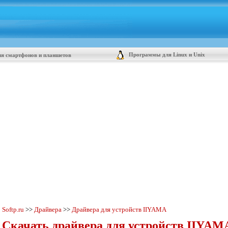
Программы для Linux и Unix
я смартфонов и планшетов
Softp.ru
>>
Драйвера
>>
Драйвера для устройств IIYAMA
Скачать драйвера для устройств IIYAM