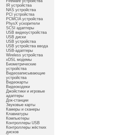
Fireware устройства
IR устройства
NAS устройства
PCI устройства
PCMCIA устройства
PhysX ускорители
SCSI адаптеры
USB видеоустройства
USB диски
USB устройства
USB устройства ввода
USB-адаптеры
Wireless устройства
xDSL модемы
Биометрические
устройства
Видеозаписывающие
устройства
Видеокарты
Видеокодеки
Джойстики и игровые
адаптеры
Док-станции
Звуковые карты
Камеры и сканеры
Клавиатуры
Компьютеры
Контроллеры USB
Контроллеры жёстких
дисков