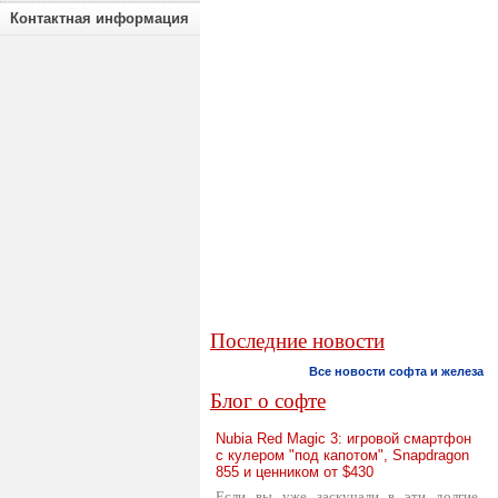
Контактная информация
Последние новости
Все новости софта и железа
Блог о софте
Nubia Red Magic 3: игровой смартфон
с кулером "под капотом", Snapdragon
855 и ценником от $430
Если вы уже заскучали в эти долгие