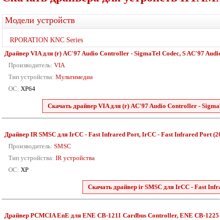
Модели устройств
RPORATION KNC Series
Драйвер VIA для (r) AC'97 Audio Controller - SigmaTel Codec, S AC'97 Audio 
Производитель:
VIA
Тип устройства:
Мультимедиа
ОС:
XP64
Скачать драйвер VIA для (r) AC'97 Audio Controller - SigmaT
Драйвер IR SMSC для IrCC - Fast Infrared Port, IrCC - Fast Infrared Port (20)
Производитель:
SMSC
Тип устройства:
IR устройства
ОС:
XP
Скачать драйвер ir SMSC для IrCC - Fast Infrar
Драйвер PCMCIA EnE для ENE CB-1211 Cardbus Controller, ENE CB-1225 Car