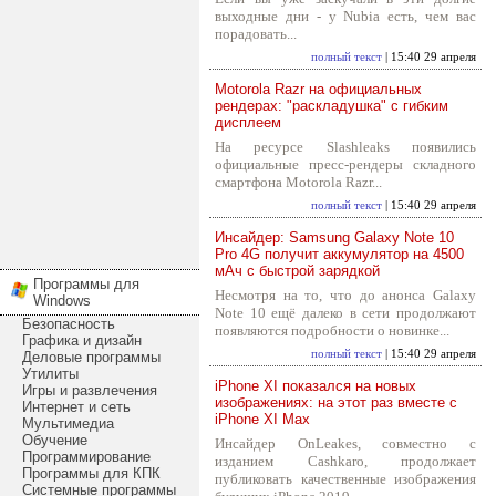
выходные дни - у Nubia есть, чем вас
порадовать...
полный текст
| 15:40 29 апреля
Motorola Razr на официальных
рендерах: "раскладушка" с гибким
дисплеем
На ресурсе Slashleaks появились
официальные пресс-рендеры складного
смартфона Motorola Razr...
полный текст
| 15:40 29 апреля
Инсайдер: Samsung Galaxy Note 10
Pro 4G получит аккумулятор на 4500
мАч с быстрой зарядкой
Программы для
Несмотря на то, что до анонса Galaxy
Windows
Note 10 ещё далеко в сети продолжают
Безопасность
появляются подробности о новинке...
Графика и дизайн
полный текст
| 15:40 29 апреля
Деловые программы
Утилиты
iPhone XI показался на новых
Игры и развлечения
изображениях: на этот раз вместе с
Интернет и сеть
iPhone XI Max
Мультимедиа
Обучение
Инсайдер OnLeakes, совместно с
Программирование
изданием Cashkaro, продолжает
Программы для КПК
публиковать качественные изображения
Системные программы