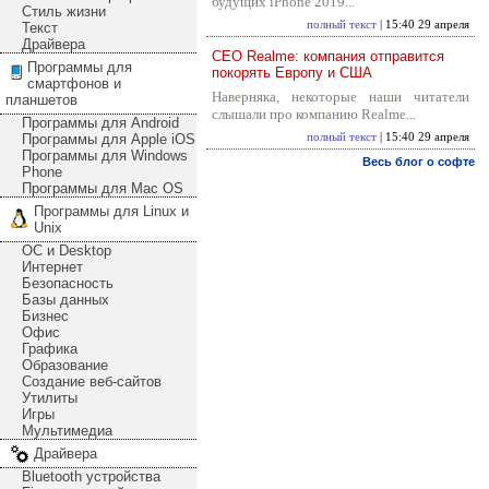
будущих iPhone 2019...
Стиль жизни
полный текст
| 15:40 29 апреля
Текст
Драйвера
CEO Realme: компания отправится
Программы для
покорять Европу и США
смартфонов и
Наверняка, некоторые наши читатели
планшетов
слышали про компанию Realme...
Программы для Android
Программы для Apple iOS
полный текст
| 15:40 29 апреля
Программы для Windows
Весь блог о софте
Phone
Программы для Mac OS
Программы для Linux и
Unix
ОС и Desktop
Интернет
Безопасность
Базы данных
Бизнес
Офис
Графика
Образование
Создание веб-сайтов
Утилиты
Игры
Мультимедиа
Драйвера
Bluetooth устройства