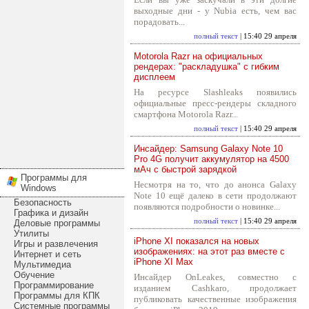
выходные дни - у Nubia есть, чем вас
порадовать...
полный текст
| 15:40 29 апреля
Motorola Razr на официальных
рендерах: "раскладушка" с гибким
дисплеем
На ресурсе Slashleaks появились
официальные пресс-рендеры складного
смартфона Motorola Razr...
полный текст
| 15:40 29 апреля
Инсайдер: Samsung Galaxy Note 10
Pro 4G получит аккумулятор на 4500
мАч с быстрой зарядкой
Программы для
Несмотря на то, что до анонса Galaxy
Windows
Note 10 ещё далеко в сети продолжают
Безопасность
появляются подробности о новинке...
Графика и дизайн
полный текст
| 15:40 29 апреля
Деловые программы
Утилиты
iPhone XI показался на новых
Игры и развлечения
изображениях: на этот раз вместе с
Интернет и сеть
iPhone XI Max
Мультимедиа
Обучение
Инсайдер OnLeakes, совместно с
Программирование
изданием Cashkaro, продолжает
Программы для КПК
публиковать качественные изображения
Системные программы