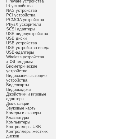
Fireware устройства
IR устройства
NAS устройства
PCI устройства
PCMCIA устройства
PhysX ускорители
SCSI адаптеры
USB видеоустройства
USB диски
USB устройства
USB устройства ввода
USB-адаптеры
Wireless устройства
xDSL модемы
Биометрические
устройства
Видеозаписывающие
устройства
Видеокарты
Видеокодеки
Джойстики и игровые
адаптеры
Док-станции
Звуковые карты
Камеры и сканеры
Клавиатуры
Компьютеры
Контроллеры USB
Контроллеры жёстких
дисков