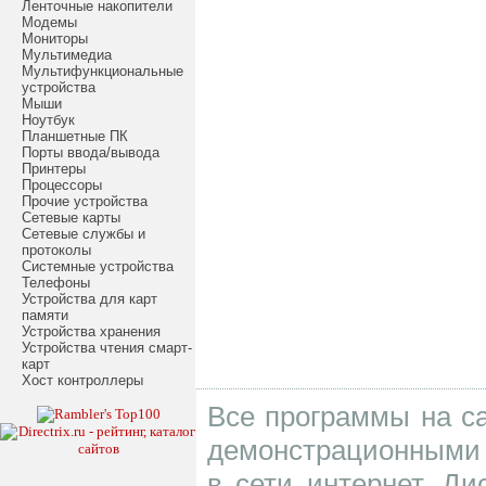
Ленточные накопители
Модемы
Мониторы
Мультимедиа
Мультифункциональные
устройства
Мыши
Ноутбук
Планшетные ПК
Порты ввода/вывода
Принтеры
Процессоры
Прочие устройства
Сетевые карты
Сетевые службы и
протоколы
Системные устройства
Телефоны
Устройства для карт
памяти
Устройства хранения
Устройства чтения смарт-
карт
Хост контроллеры
Все программы на са
демонстрационными 
в сети интернет. Д