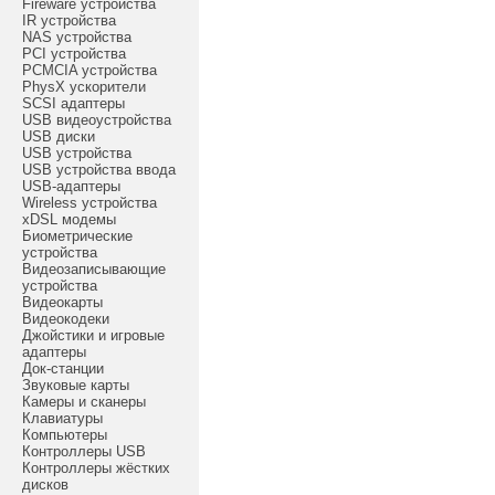
Fireware устройства
IR устройства
NAS устройства
PCI устройства
PCMCIA устройства
PhysX ускорители
SCSI адаптеры
USB видеоустройства
USB диски
USB устройства
USB устройства ввода
USB-адаптеры
Wireless устройства
xDSL модемы
Биометрические
устройства
Видеозаписывающие
устройства
Видеокарты
Видеокодеки
Джойстики и игровые
адаптеры
Док-станции
Звуковые карты
Камеры и сканеры
Клавиатуры
Компьютеры
Контроллеры USB
Контроллеры жёстких
дисков