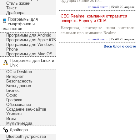
будущих iPhone 2019...
Стиль жизни
полный текст
| 15:40 29 апреля
Текст
Драйвера
CEO Realme: компания отправится
Программы для
покорять Европу и США
смартфонов и
Наверняка, некоторые наши читатели
планшетов
слышали про компанию Realme...
Программы для Android
Программы для Apple iOS
полный текст
| 15:40 29 апреля
Программы для Windows
Весь блог о софте
Phone
Программы для Mac OS
Программы для Linux и
Unix
ОС и Desktop
Интернет
Безопасность
Базы данных
Бизнес
Офис
Графика
Образование
Создание веб-сайтов
Утилиты
Игры
Мультимедиа
Драйвера
Bluetooth устройства