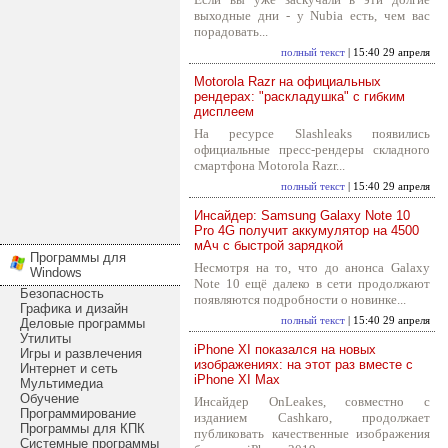
выходные дни - у Nubia есть, чем вас
порадовать...
полный текст
| 15:40 29 апреля
Motorola Razr на официальных
рендерах: "раскладушка" с гибким
дисплеем
На ресурсе Slashleaks появились
официальные пресс-рендеры складного
смартфона Motorola Razr...
полный текст
| 15:40 29 апреля
Инсайдер: Samsung Galaxy Note 10
Pro 4G получит аккумулятор на 4500
мАч с быстрой зарядкой
Программы для
Несмотря на то, что до анонса Galaxy
Windows
Note 10 ещё далеко в сети продолжают
Безопасность
появляются подробности о новинке...
Графика и дизайн
полный текст
| 15:40 29 апреля
Деловые программы
Утилиты
iPhone XI показался на новых
Игры и развлечения
изображениях: на этот раз вместе с
Интернет и сеть
iPhone XI Max
Мультимедиа
Обучение
Инсайдер OnLeakes, совместно с
Программирование
изданием Cashkaro, продолжает
Программы для КПК
публиковать качественные изображения
Системные программы