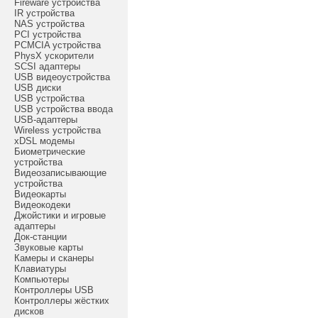
Fireware устройства
IR устройства
NAS устройства
PCI устройства
PCMCIA устройства
PhysX ускорители
SCSI адаптеры
USB видеоустройства
USB диски
USB устройства
USB устройства ввода
USB-адаптеры
Wireless устройства
xDSL модемы
Биометрические
устройства
Видеозаписывающие
устройства
Видеокарты
Видеокодеки
Джойстики и игровые
адаптеры
Док-станции
Звуковые карты
Камеры и сканеры
Клавиатуры
Компьютеры
Контроллеры USB
Контроллеры жёстких
дисков