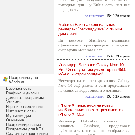
выходные дни - у Nubia есть, чем вас
порадовать...
полный текст
| 15:40 29 апреля
Motorola Razr на официальных
рендерах: "раскладушка" с гибким
дисплеем
На ресурсе Slashleaks появились
официальные пресс-рендеры складного
смартфона Motorola Razr...
полный текст
| 15:40 29 апреля
Инсайдер: Samsung Galaxy Note 10
Pro 4G получит аккумулятор на 4500
мАч с быстрой зарядкой
Программы для
Несмотря на то, что до анонса Galaxy
Windows
Note 10 ещё далеко в сети продолжают
Безопасность
появляются подробности о новинке...
Графика и дизайн
полный текст
| 15:40 29 апреля
Деловые программы
Утилиты
iPhone XI показался на новых
Игры и развлечения
изображениях: на этот раз вместе с
Интернет и сеть
iPhone XI Max
Мультимедиа
Обучение
Инсайдер OnLeakes, совместно с
Программирование
изданием Cashkaro, продолжает
Программы для КПК
публиковать качественные изображения
Системные программы