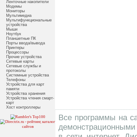
Ленточные накопители
Модемы
Мониторы
Мультимедиа
Мультифункциональные
устройства
Мыши
Ноутбук
Планшетные ПК
Порты ввода/вывода
Принтеры
Процессоры
Прочие устройства
Сетевые карты
Сетевые службы и
протоколы
Системные устройства
Телефоны
Устройства для карт
памяти
Устройства хранения
Устройства чтения смарт-
карт
Хост контроллеры
Все программы на са
демонстрационными 
в сети интернет. Д