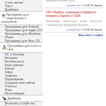
будущих iPhone 2019...
Стиль жизни
полный текст
| 15:40 29 апреля
Текст
Драйвера
CEO Realme: компания отправится
Программы для
покорять Европу и США
смартфонов и
Наверняка, некоторые наши читатели
планшетов
слышали про компанию Realme...
Программы для Android
Программы для Apple iOS
полный текст
| 15:40 29 апреля
Программы для Windows
Весь блог о софте
Phone
Программы для Mac OS
Программы для Linux и
Unix
ОС и Desktop
Интернет
Безопасность
Базы данных
Бизнес
Офис
Графика
Образование
Создание веб-сайтов
Утилиты
Игры
Мультимедиа
Драйвера
Bluetooth устройства