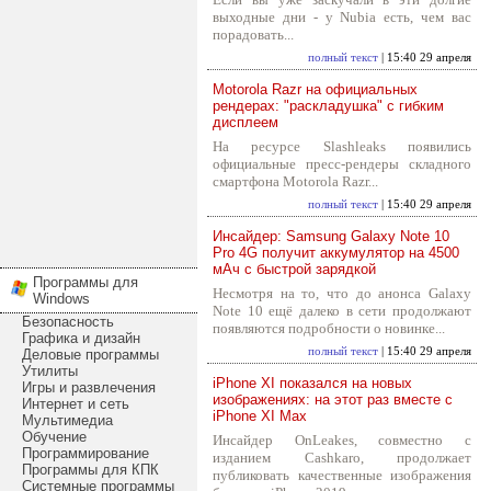
выходные дни - у Nubia есть, чем вас
порадовать...
полный текст
| 15:40 29 апреля
Motorola Razr на официальных
рендерах: "раскладушка" с гибким
дисплеем
На ресурсе Slashleaks появились
официальные пресс-рендеры складного
смартфона Motorola Razr...
полный текст
| 15:40 29 апреля
Инсайдер: Samsung Galaxy Note 10
Pro 4G получит аккумулятор на 4500
мАч с быстрой зарядкой
Программы для
Несмотря на то, что до анонса Galaxy
Windows
Note 10 ещё далеко в сети продолжают
Безопасность
появляются подробности о новинке...
Графика и дизайн
полный текст
| 15:40 29 апреля
Деловые программы
Утилиты
iPhone XI показался на новых
Игры и развлечения
изображениях: на этот раз вместе с
Интернет и сеть
iPhone XI Max
Мультимедиа
Обучение
Инсайдер OnLeakes, совместно с
Программирование
изданием Cashkaro, продолжает
Программы для КПК
публиковать качественные изображения
Системные программы