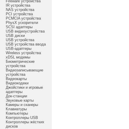
Fireware устройства
IR устройства
NAS устройства
PCI устройства
PCMCIA устройства
PhysX ускорители
SCSI адаптеры
USB видеоустройства
USB диски
USB устройства
USB устройства ввода
USB-адаптеры
Wireless устройства
xDSL модемы
Биометрические
устройства
Видеозаписывающие
устройства
Видеокарты
Видеокодеки
Джойстики и игровые
адаптеры
Док-станции
Звуковые карты
Камеры и сканеры
Клавиатуры
Компьютеры
Контроллеры USB
Контроллеры жёстких
дисков