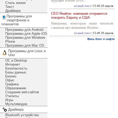
будущих iPhone 2019...
Стиль жизни
полный текст
| 15:40 29 апреля
Текст
Драйвера
CEO Realme: компания отправится
Программы для
покорять Европу и США
смартфонов и
Наверняка, некоторые наши читатели
планшетов
слышали про компанию Realme...
Программы для Android
Программы для Apple iOS
полный текст
| 15:40 29 апреля
Программы для Windows
Весь блог о софте
Phone
Программы для Mac OS
Программы для Linux и
Unix
ОС и Desktop
Интернет
Безопасность
Базы данных
Бизнес
Офис
Графика
Образование
Создание веб-сайтов
Утилиты
Игры
Мультимедиа
Драйвера
Bluetooth устройства