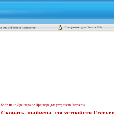
Программы для Linux и Unix
я смартфонов и планшетов
Softp.ru
>>
Драйвера
>>
Драйвера для устройств Freevents
Скачать драйвера для устройств Freeven