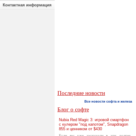
Контактная информация
Последние новости
Все новости софта и железа
Блог о софте
Nubia Red Magic 3: игровой смартфон
с кулером "под капотом", Snapdragon
855 и ценником от $430
Если вы уже заскучали в эти долгие