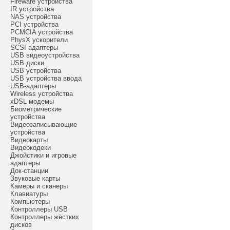
Fireware устройства
IR устройства
NAS устройства
PCI устройства
PCMCIA устройства
PhysX ускорители
SCSI адаптеры
USB видеоустройства
USB диски
USB устройства
USB устройства ввода
USB-адаптеры
Wireless устройства
xDSL модемы
Биометрические
устройства
Видеозаписывающие
устройства
Видеокарты
Видеокодеки
Джойстики и игровые
адаптеры
Док-станции
Звуковые карты
Камеры и сканеры
Клавиатуры
Компьютеры
Контроллеры USB
Контроллеры жёстких
дисков