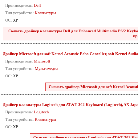
Производитель:
Dell
Тип устройства:
Клавиатуры
ОС:
XP
Скачать драйвер клавиатуры Dell для Enhanced Multimedia PS/2 Keyboar
пр
Драйвер Microsoft для soft Kernel Acoustic Echo Canceller, soft Kernel Audio S
Производитель:
Microsoft
Тип устройства:
Мультимедиа
ОС:
XP
Скачать драйвер Microsoft для soft Kernel Acoustic
Драйвер клавиатуры Logitech для AT&T 302 Keyboard (Logitech), AX Japan
Производитель:
Logitech
Тип устройства:
Клавиатуры
ОС:
XP
Скачать драйвер клавиатуры Logitech для AT&T 302 Keybo