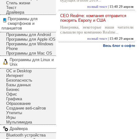
будущих iPhone 2019...
Стиль жизни
полный текст
| 15:40 29 апреля
Текст
Драйвера
CEO Realme: компания отправится
Программы для
покорять Европу и США
смартфонов и
Наверняка, некоторые наши читатели
планшетов
слышали про компанию Realme...
Программы для Android
Программы для Apple iOS
полный текст
| 15:40 29 апреля
Программы для Windows
Весь блог о софте
Phone
Программы для Mac OS
Программы для Linux и
Unix
ОС и Desktop
Интернет
Безопасность
Базы данных
Бизнес
Офис
Графика
Образование
Создание веб-сайтов
Утилиты
Игры
Мультимедиа
Драйвера
Bluetooth устройства