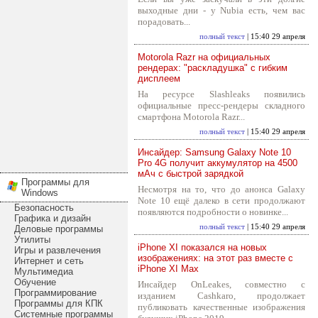
выходные дни - у Nubia есть, чем вас
порадовать...
полный текст
| 15:40 29 апреля
Motorola Razr на официальных
рендерах: "раскладушка" с гибким
дисплеем
На ресурсе Slashleaks появились
официальные пресс-рендеры складного
смартфона Motorola Razr...
полный текст
| 15:40 29 апреля
Инсайдер: Samsung Galaxy Note 10
Pro 4G получит аккумулятор на 4500
мАч с быстрой зарядкой
Программы для
Несмотря на то, что до анонса Galaxy
Windows
Note 10 ещё далеко в сети продолжают
Безопасность
появляются подробности о новинке...
Графика и дизайн
полный текст
| 15:40 29 апреля
Деловые программы
Утилиты
iPhone XI показался на новых
Игры и развлечения
изображениях: на этот раз вместе с
Интернет и сеть
iPhone XI Max
Мультимедиа
Обучение
Инсайдер OnLeakes, совместно с
Программирование
изданием Cashkaro, продолжает
Программы для КПК
публиковать качественные изображения
Системные программы