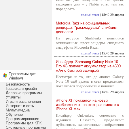
выходные дни - у Nubia есть, чем вас
порадовать...
полный текст
| 15:40 29 апреля
Motorola Razr на официальных
рендерах: "раскладушка" с гибким
дисплеем
На ресурсе Slashleaks появились
официальные пресс-рендеры складного
смартфона Motorola Razr...
полный текст
| 15:40 29 апреля
Инсайдер: Samsung Galaxy Note 10
Pro 4G получит аккумулятор на 4500
мАч с быстрой зарядкой
Программы для
Несмотря на то, что до анонса Galaxy
Windows
Note 10 ещё далеко в сети продолжают
Безопасность
появляются подробности о новинке...
Графика и дизайн
полный текст
| 15:40 29 апреля
Деловые программы
Утилиты
iPhone XI показался на новых
Игры и развлечения
изображениях: на этот раз вместе с
Интернет и сеть
iPhone XI Max
Мультимедиа
Обучение
Инсайдер OnLeakes, совместно с
Программирование
изданием Cashkaro, продолжает
Программы для КПК
публиковать качественные изображения
Системные программы