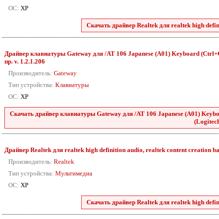
ОС:
XP
Скачать драйвер Realtek для realtek high defini
Драйвер клавиатуры Gateway для /AT 106 Japanese (A01) Keyboard (Ctrl+Ca
пр. v. 1.2.1.206
Производитель:
Gateway
Тип устройства:
Клавиатуры
ОС:
XP
Скачать драйвер клавиатуры Gateway для /AT 106 Japanese (A01) Keyboa
(Logitech
Драйвер Realtek для realtek high definition audio, realtek content creation ba
Производитель:
Realtek
Тип устройства:
Мультимедиа
ОС:
XP
Скачать драйвер Realtek для realtek high defini