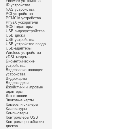
Fireware устройства
IR устройства
NAS устройства
PCI устройства
PCMCIA устройства
PhysX ускорители
SCSI адаптеры
USB видеоустройства
USB диски
USB устройства
USB устройства ввода
USB-адаптеры
Wireless устройства
xDSL модемы
Биометрические
устройства
Видеозаписывающие
устройства
Видеокарты
Видеокодеки
Джойстики и игровые
адаптеры
Док-станции
Звуковые карты
Камеры и сканеры
Клавиатуры
Компьютеры
Контроллеры USB
Контроллеры жёстких
дисков