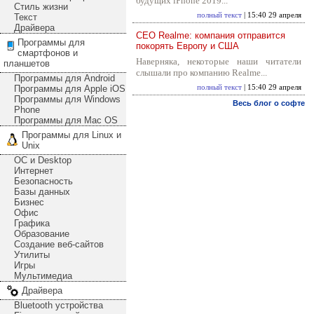
будущих iPhone 2019...
Стиль жизни
полный текст
| 15:40 29 апреля
Текст
Драйвера
CEO Realme: компания отправится
Программы для
покорять Европу и США
смартфонов и
Наверняка, некоторые наши читатели
планшетов
слышали про компанию Realme...
Программы для Android
Программы для Apple iOS
полный текст
| 15:40 29 апреля
Программы для Windows
Весь блог о софте
Phone
Программы для Mac OS
Программы для Linux и
Unix
ОС и Desktop
Интернет
Безопасность
Базы данных
Бизнес
Офис
Графика
Образование
Создание веб-сайтов
Утилиты
Игры
Мультимедиа
Драйвера
Bluetooth устройства