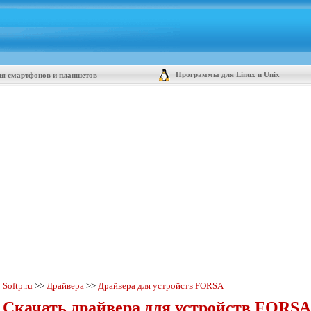
Программы для Linux и Unix
я смартфонов и планшетов
Softp.ru
>>
Драйвера
>>
Драйвера для устройств FORSA
Скачать драйвера для устройств FORSA