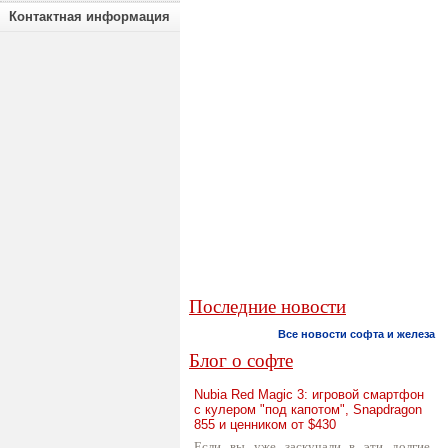
Контактная информация
Последние новости
Все новости софта и железа
Блог о софте
Nubia Red Magic 3: игровой смартфон
с кулером "под капотом", Snapdragon
855 и ценником от $430
Если вы уже заскучали в эти долгие