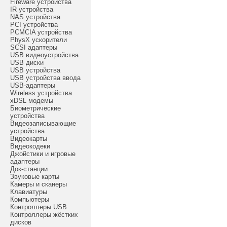
Fireware устройства
IR устройства
NAS устройства
PCI устройства
PCMCIA устройства
PhysX ускорители
SCSI адаптеры
USB видеоустройства
USB диски
USB устройства
USB устройства ввода
USB-адаптеры
Wireless устройства
xDSL модемы
Биометрические
устройства
Видеозаписывающие
устройства
Видеокарты
Видеокодеки
Джойстики и игровые
адаптеры
Док-станции
Звуковые карты
Камеры и сканеры
Клавиатуры
Компьютеры
Контроллеры USB
Контроллеры жёстких
дисков