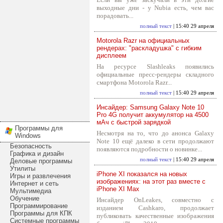
выходные дни - у Nubia есть, чем вас
порадовать...
полный текст
| 15:40 29 апреля
Motorola Razr на официальных
рендерах: "раскладушка" с гибким
дисплеем
На ресурсе Slashleaks появились
официальные пресс-рендеры складного
смартфона Motorola Razr...
полный текст
| 15:40 29 апреля
Инсайдер: Samsung Galaxy Note 10
Pro 4G получит аккумулятор на 4500
мАч с быстрой зарядкой
Программы для
Несмотря на то, что до анонса Galaxy
Windows
Note 10 ещё далеко в сети продолжают
Безопасность
появляются подробности о новинке...
Графика и дизайн
полный текст
| 15:40 29 апреля
Деловые программы
Утилиты
iPhone XI показался на новых
Игры и развлечения
изображениях: на этот раз вместе с
Интернет и сеть
iPhone XI Max
Мультимедиа
Обучение
Инсайдер OnLeakes, совместно с
Программирование
изданием Cashkaro, продолжает
Программы для КПК
публиковать качественные изображения
Системные программы