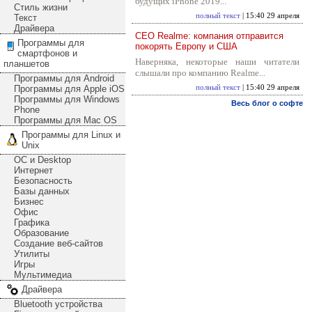
будущих iPhone 2019...
Стиль жизни
полный текст
| 15:40 29 апреля
Текст
Драйвера
CEO Realme: компания отправится
Программы для
покорять Европу и США
смартфонов и
Наверняка, некоторые наши читатели
планшетов
слышали про компанию Realme...
Программы для Android
Программы для Apple iOS
полный текст
| 15:40 29 апреля
Программы для Windows
Весь блог о софте
Phone
Программы для Mac OS
Программы для Linux и
Unix
ОС и Desktop
Интернет
Безопасность
Базы данных
Бизнес
Офис
Графика
Образование
Создание веб-сайтов
Утилиты
Игры
Мультимедиа
Драйвера
Bluetooth устройства