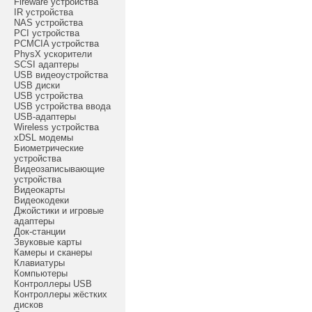
Fireware устройства
IR устройства
NAS устройства
PCI устройства
PCMCIA устройства
PhysX ускорители
SCSI адаптеры
USB видеоустройства
USB диски
USB устройства
USB устройства ввода
USB-адаптеры
Wireless устройства
xDSL модемы
Биометрические
устройства
Видеозаписывающие
устройства
Видеокарты
Видеокодеки
Джойстики и игровые
адаптеры
Док-станции
Звуковые карты
Камеры и сканеры
Клавиатуры
Компьютеры
Контроллеры USB
Контроллеры жёстких
дисков