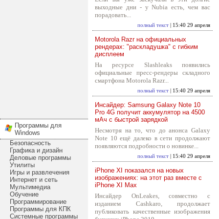
выходные дни - у Nubia есть, чем вас
порадовать...
полный текст
| 15:40 29 апреля
Motorola Razr на официальных
рендерах: "раскладушка" с гибким
дисплеем
На ресурсе Slashleaks появились
официальные пресс-рендеры складного
смартфона Motorola Razr...
полный текст
| 15:40 29 апреля
Инсайдер: Samsung Galaxy Note 10
Pro 4G получит аккумулятор на 4500
мАч с быстрой зарядкой
Программы для
Несмотря на то, что до анонса Galaxy
Windows
Note 10 ещё далеко в сети продолжают
Безопасность
появляются подробности о новинке...
Графика и дизайн
полный текст
| 15:40 29 апреля
Деловые программы
Утилиты
iPhone XI показался на новых
Игры и развлечения
изображениях: на этот раз вместе с
Интернет и сеть
iPhone XI Max
Мультимедиа
Обучение
Инсайдер OnLeakes, совместно с
Программирование
изданием Cashkaro, продолжает
Программы для КПК
публиковать качественные изображения
Системные программы