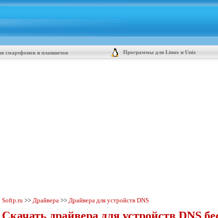
Программы для Linux и Unix
я смартфонов и планшетов
Softp.ru
>>
Драйвера
>>
Драйвера для устройств DNS
Скачать драйвера для устройств DNS бе