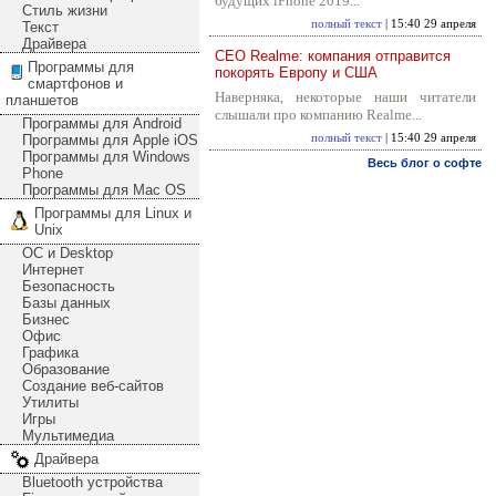
будущих iPhone 2019...
Стиль жизни
полный текст
| 15:40 29 апреля
Текст
Драйвера
CEO Realme: компания отправится
Программы для
покорять Европу и США
смартфонов и
Наверняка, некоторые наши читатели
планшетов
слышали про компанию Realme...
Программы для Android
Программы для Apple iOS
полный текст
| 15:40 29 апреля
Программы для Windows
Весь блог о софте
Phone
Программы для Mac OS
Программы для Linux и
Unix
ОС и Desktop
Интернет
Безопасность
Базы данных
Бизнес
Офис
Графика
Образование
Создание веб-сайтов
Утилиты
Игры
Мультимедиа
Драйвера
Bluetooth устройства