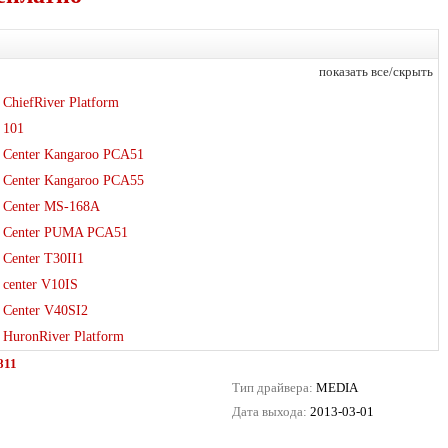
показать все/скрыть
ChiefRiver Platform
101
Center Kangaroo PCA51
Center Kangaroo PCA55
Center MS-168A
Center PUMA PCA51
Center T30II1
center V10IS
Center V40SI2
HuronRiver Platform
811
Тип драйвера:
MEDIA
Дата выхода:
2013-03-01