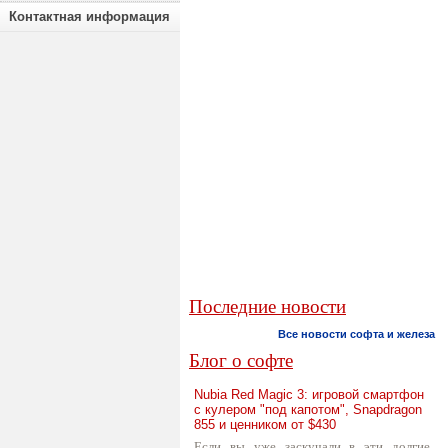
Контактная информация
Последние новости
Все новости софта и железа
Блог о софте
Nubia Red Magic 3: игровой смартфон
с кулером "под капотом", Snapdragon
855 и ценником от $430
Если вы уже заскучали в эти долгие