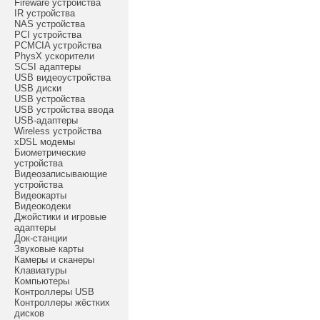
Fireware устройства
IR устройства
NAS устройства
PCI устройства
PCMCIA устройства
PhysX ускорители
SCSI адаптеры
USB видеоустройства
USB диски
USB устройства
USB устройства ввода
USB-адаптеры
Wireless устройства
xDSL модемы
Биометрические
устройства
Видеозаписывающие
устройства
Видеокарты
Видеокодеки
Джойстики и игровые
адаптеры
Док-станции
Звуковые карты
Камеры и сканеры
Клавиатуры
Компьютеры
Контроллеры USB
Контроллеры жёстких
дисков