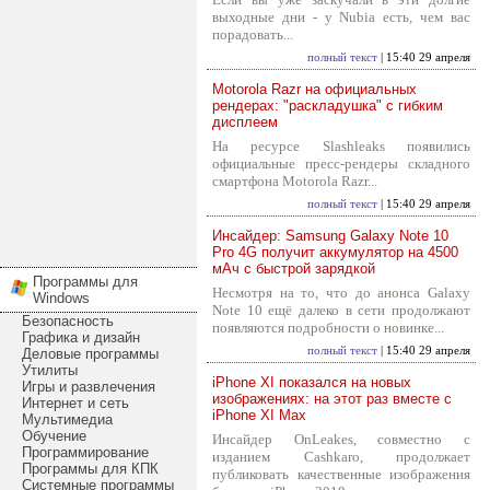
выходные дни - у Nubia есть, чем вас
порадовать...
полный текст
| 15:40 29 апреля
Motorola Razr на официальных
рендерах: "раскладушка" с гибким
дисплеем
На ресурсе Slashleaks появились
официальные пресс-рендеры складного
смартфона Motorola Razr...
полный текст
| 15:40 29 апреля
Инсайдер: Samsung Galaxy Note 10
Pro 4G получит аккумулятор на 4500
мАч с быстрой зарядкой
Программы для
Несмотря на то, что до анонса Galaxy
Windows
Note 10 ещё далеко в сети продолжают
Безопасность
появляются подробности о новинке...
Графика и дизайн
полный текст
| 15:40 29 апреля
Деловые программы
Утилиты
iPhone XI показался на новых
Игры и развлечения
изображениях: на этот раз вместе с
Интернет и сеть
iPhone XI Max
Мультимедиа
Обучение
Инсайдер OnLeakes, совместно с
Программирование
изданием Cashkaro, продолжает
Программы для КПК
публиковать качественные изображения
Системные программы