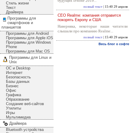
будущих iPhone 2019...
Стиль жизни
полный текст
| 15:40 29 апреля
Текст
Драйвера
CEO Realme: компания отправится
Программы для
покорять Европу и США
смартфонов и
Наверняка, некоторые наши читатели
планшетов
слышали про компанию Realme...
Программы для Android
Программы для Apple iOS
полный текст
| 15:40 29 апреля
Программы для Windows
Весь блог о софте
Phone
Программы для Mac OS
Программы для Linux и
Unix
ОС и Desktop
Интернет
Безопасность
Базы данных
Бизнес
Офис
Графика
Образование
Создание веб-сайтов
Утилиты
Игры
Мультимедиа
Драйвера
Bluetooth устройства