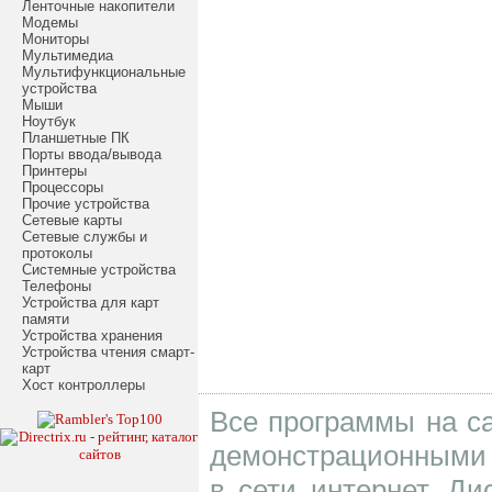
Ленточные накопители
Модемы
Мониторы
Мультимедиа
Мультифункциональные
устройства
Мыши
Ноутбук
Планшетные ПК
Порты ввода/вывода
Принтеры
Процессоры
Прочие устройства
Сетевые карты
Сетевые службы и
протоколы
Системные устройства
Телефоны
Устройства для карт
памяти
Устройства хранения
Устройства чтения смарт-
карт
Хост контроллеры
Все программы на са
демонстрационными 
в сети интернет. Д