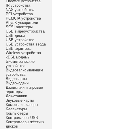
Fireware устройства
IR устройства
NAS устройства
PCI устройства
PCMCIA устройства
PhysX ускорители
SCSI адаптеры
USB видеоустройства
USB диски
USB устройства
USB устройства ввода
USB-адаптеры
Wireless устройства
xDSL модемы
Биометрические
устройства
Видеозаписывающие
устройства
Видеокарты
Видеокодеки
Джойстики и игровые
адаптеры
Док-станции
Звуковые карты
Камеры и сканеры
Клавиатуры
Компьютеры
Контроллеры USB
Контроллеры жёстких
дисков