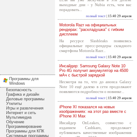
выходные дни - у Nubia есть, чем вас
порадовать...
полный текст
| 15:40 29 апреля
Motorola Razr на официальных
рендерах: "раскладушка" с гибким
дисплеем
На ресурсе Slashleaks появились
официальные пресс-рендеры складного
смартфона Motorola Razr...
полный текст
| 15:40 29 апреля
Инсайдер: Samsung Galaxy Note 10
Pro 4G получит аккумулятор на 4500
мАч с быстрой зарядкой
Программы для
Несмотря на то, что до анонса Galaxy
Windows
Note 10 ещё далеко в сети продолжают
Безопасность
появляются подробности о новинке...
Графика и дизайн
полный текст
| 15:40 29 апреля
Деловые программы
Утилиты
iPhone XI показался на новых
Игры и развлечения
изображениях: на этот раз вместе с
Интернет и сеть
iPhone XI Max
Мультимедиа
Обучение
Инсайдер OnLeakes, совместно с
Программирование
изданием Cashkaro, продолжает
Программы для КПК
публиковать качественные изображения
Системные программы