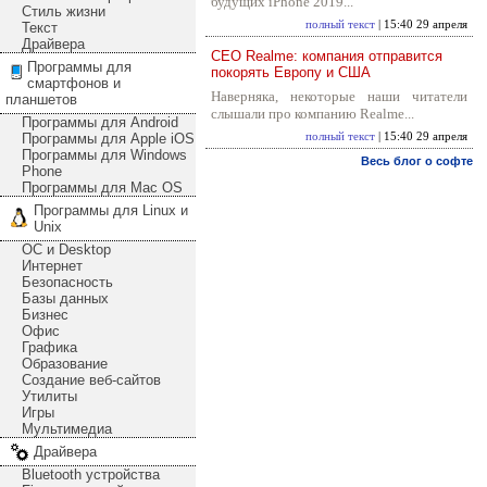
будущих iPhone 2019...
Стиль жизни
полный текст
| 15:40 29 апреля
Текст
Драйвера
CEO Realme: компания отправится
Программы для
покорять Европу и США
смартфонов и
Наверняка, некоторые наши читатели
планшетов
слышали про компанию Realme...
Программы для Android
Программы для Apple iOS
полный текст
| 15:40 29 апреля
Программы для Windows
Весь блог о софте
Phone
Программы для Mac OS
Программы для Linux и
Unix
ОС и Desktop
Интернет
Безопасность
Базы данных
Бизнес
Офис
Графика
Образование
Создание веб-сайтов
Утилиты
Игры
Мультимедиа
Драйвера
Bluetooth устройства