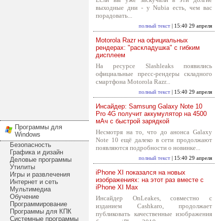
выходные дни - у Nubia есть, чем вас
порадовать...
полный текст
| 15:40 29 апреля
Motorola Razr на официальных
рендерах: "раскладушка" с гибким
дисплеем
На ресурсе Slashleaks появились
официальные пресс-рендеры складного
смартфона Motorola Razr...
полный текст
| 15:40 29 апреля
Инсайдер: Samsung Galaxy Note 10
Pro 4G получит аккумулятор на 4500
мАч с быстрой зарядкой
Программы для
Несмотря на то, что до анонса Galaxy
Windows
Note 10 ещё далеко в сети продолжают
Безопасность
появляются подробности о новинке...
Графика и дизайн
полный текст
| 15:40 29 апреля
Деловые программы
Утилиты
iPhone XI показался на новых
Игры и развлечения
изображениях: на этот раз вместе с
Интернет и сеть
iPhone XI Max
Мультимедиа
Обучение
Инсайдер OnLeakes, совместно с
Программирование
изданием Cashkaro, продолжает
Программы для КПК
публиковать качественные изображения
Системные программы