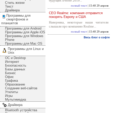
будущих iPhone 2019...
Стиль жизни
полный текст
| 15:40 29 апреля
Текст
Драйвера
CEO Realme: компания отправится
Программы для
покорять Европу и США
смартфонов и
Наверняка, некоторые наши читатели
планшетов
слышали про компанию Realme...
Программы для Android
Программы для Apple iOS
полный текст
| 15:40 29 апреля
Программы для Windows
Весь блог о софте
Phone
Программы для Mac OS
Программы для Linux и
Unix
ОС и Desktop
Интернет
Безопасность
Базы данных
Бизнес
Офис
Графика
Образование
Создание веб-сайтов
Утилиты
Игры
Мультимедиа
Драйвера
Bluetooth устройства