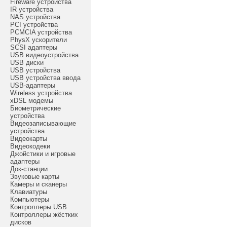
Fireware устройства
IR устройства
NAS устройства
PCI устройства
PCMCIA устройства
PhysX ускорители
SCSI адаптеры
USB видеоустройства
USB диски
USB устройства
USB устройства ввода
USB-адаптеры
Wireless устройства
xDSL модемы
Биометрические
устройства
Видеозаписывающие
устройства
Видеокарты
Видеокодеки
Джойстики и игровые
адаптеры
Док-станции
Звуковые карты
Камеры и сканеры
Клавиатуры
Компьютеры
Контроллеры USB
Контроллеры жёстких
дисков