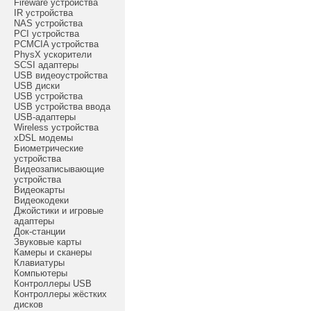
Fireware устройства
IR устройства
NAS устройства
PCI устройства
PCMCIA устройства
PhysX ускорители
SCSI адаптеры
USB видеоустройства
USB диски
USB устройства
USB устройства ввода
USB-адаптеры
Wireless устройства
xDSL модемы
Биометрические
устройства
Видеозаписывающие
устройства
Видеокарты
Видеокодеки
Джойстики и игровые
адаптеры
Док-станции
Звуковые карты
Камеры и сканеры
Клавиатуры
Компьютеры
Контроллеры USB
Контроллеры жёстких
дисков