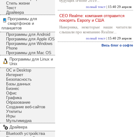
будущих iPhone 2019...
Стиль жизни
полный текст
| 15:40 29 апреля
Текст
Драйвера
CEO Realme: компания отправится
Программы для
покорять Европу и США
смартфонов и
Наверняка, некоторые наши читатели
планшетов
слышали про компанию Realme...
Программы для Android
Программы для Apple iOS
полный текст
| 15:40 29 апреля
Программы для Windows
Весь блог о софте
Phone
Программы для Mac OS
Программы для Linux и
Unix
ОС и Desktop
Интернет
Безопасность
Базы данных
Бизнес
Офис
Графика
Образование
Создание веб-сайтов
Утилиты
Игры
Мультимедиа
Драйвера
Bluetooth устройства