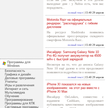
выходные дни - у Nubia есть, чем вас
порадовать...
полный текст
| 15:40 29 апреля
Motorola Razr на официальных
рендерах: "раскладушка" с гибким
дисплеем
На ресурсе Slashleaks появились
официальные пресс-рендеры складного
смартфона Motorola Razr...
полный текст
| 15:40 29 апреля
Инсайдер: Samsung Galaxy Note 10
Pro 4G получит аккумулятор на 4500
мАч с быстрой зарядкой
Программы для
Несмотря на то, что до анонса Galaxy
Windows
Note 10 ещё далеко в сети продолжают
Безопасность
появляются подробности о новинке...
Графика и дизайн
полный текст
| 15:40 29 апреля
Деловые программы
Утилиты
iPhone XI показался на новых
Игры и развлечения
изображениях: на этот раз вместе с
Интернет и сеть
iPhone XI Max
Мультимедиа
Обучение
Инсайдер OnLeakes, совместно с
Программирование
изданием Cashkaro, продолжает
Программы для КПК
публиковать качественные изображения
Системные программы